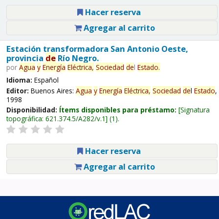
Hacer reserva
Agregar al carrito
Estación transformadora San Antonio Oeste,
provincia
de
Río Negro.
por
Agua
y
Energía
Eléctrica,
Sociedad
de
l
Estado
.
Idioma:
Español
Editor:
Buenos Aires:
Agua
y
Energía
Eléctrica,
Sociedad
de
l
Estado
,
1998
Disponibilidad:
Ítems disponibles para préstamo:
Signatura
topográfica:
621.374.5/A282/v.1
(1).
Hacer reserva
Agregar al carrito