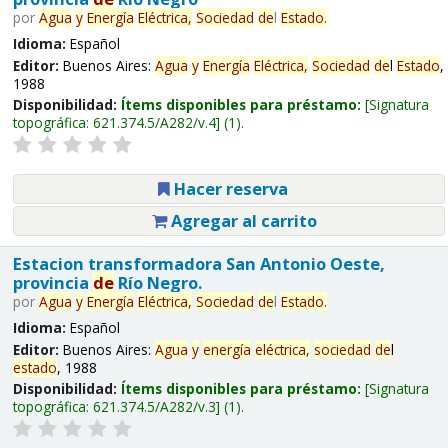
por
Agua
y
Energía
Eléctrica,
Sociedad
de
l
Estado
.
Idioma:
Español
Editor:
Buenos Aires:
Agua
y
Energía
Eléctrica,
Sociedad
de
l
Estado
,
1988
Disponibilidad:
Ítems disponibles para préstamo:
Signatura
topográfica:
621.374.5/A282/v.4
(1).
Hacer reserva
Agregar al carrito
Estacion transformadora San Antonio Oeste,
provincia
de
Río Negro.
por
Agua
y
Energía
Eléctrica,
Sociedad
de
l
Estado
.
Idioma:
Español
Editor:
Buenos Aires:
Agua
y
energía
eléctrica,
sociedad
de
l
estado
, 1988
Disponibilidad:
Ítems disponibles para préstamo:
Signatura
topográfica:
621.374.5/A282/v.3
(1).