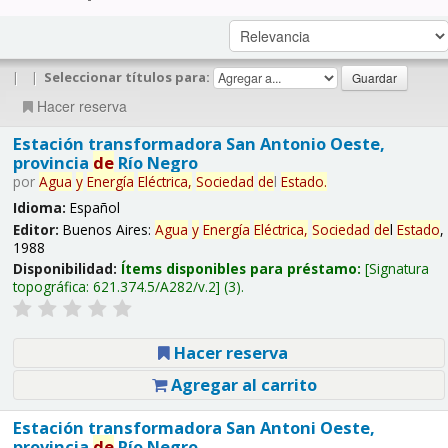
|
|
Seleccionar títulos para:
Hacer reserva
Estación transformadora San Antonio Oeste,
provincia
de
Río Negro
por
Agua
y
Energía
Eléctrica,
Sociedad
de
l
Estado
.
Idioma:
Español
Editor:
Buenos Aires:
Agua
y
Energía
Eléctrica,
Sociedad
de
l
Estado
,
1988
Disponibilidad:
Ítems disponibles para préstamo:
Signatura
topográfica:
621.374.5/A282/v.2
(3).
Hacer reserva
Agregar al carrito
Estación transformadora San Antoni Oeste,
provincia
de
Río Negro