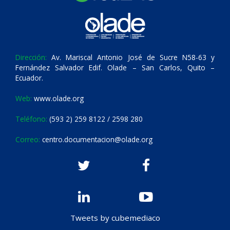
Dirección:
Av. Mariscal Antonio José de Sucre N58-63 y
Fernández Salvador Edif. Olade – San Carlos, Quito –
Ecuador.
Web:
www.olade.org
Teléfono:
(593 2) 259 8122 / 2598 280
Correo:
centro.documentacion@olade.org
Tweets by cubemediaco