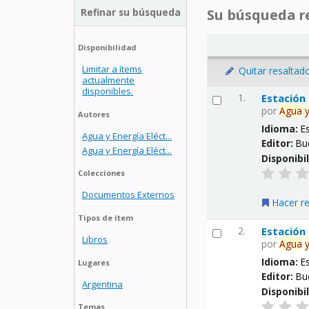
Refinar su búsqueda
Su búsqueda re
Disponibilidad
Limitar a ítems
Quitar resaltad
actualmente
disponibles.
1.
Estación
por
Agua
Autores
Idioma:
E
Agua y Energía Eléct...
Editor:
Bu
Agua y Energía Eléct...
Disponibi
Colecciones
Documentos Externos
Hacer r
Tipos de ítem
2.
Estación
Libros
por
Agua
Idioma:
E
Lugares
Editor:
Bu
Argentina
Disponibi
Temas