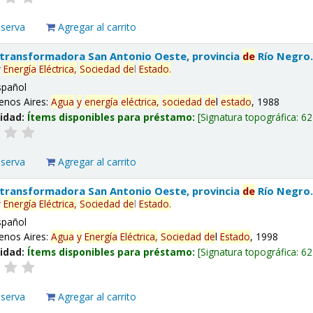
eserva
Agregar al carrito
 transformadora San Antonio Oeste, provincia
de
Río Negro
y
Energía
Eléctrica,
Sociedad
de
l
Estado
.
spañol
enos Aires:
Agua
y
energía
eléctrica,
sociedad
de
l
estado
, 1988
lidad:
Ítems disponibles para préstamo:
Signatura topográfica:
62
eserva
Agregar al carrito
 transformadora San Antonio Oeste, provincia
de
Río Negro
y
Energía
Eléctrica,
Sociedad
de
l
Estado
.
spañol
enos Aires:
Agua
y
Energía
Eléctrica,
Sociedad
de
l
Estado
, 1998
lidad:
Ítems disponibles para préstamo:
Signatura topográfica:
62
eserva
Agregar al carrito