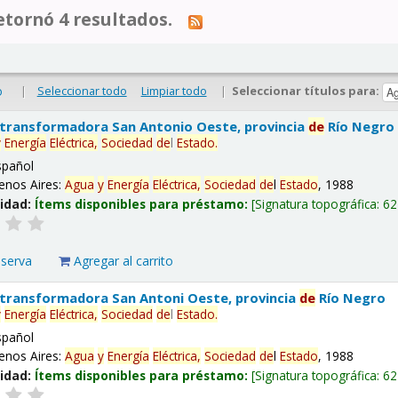
tornó 4 resultados.
|
Seleccionar todo
Limpiar todo
|
Seleccionar títulos para:
o
 transformadora San Antonio Oeste, provincia
de
Río Negro
y
Energía
Eléctrica,
Sociedad
de
l
Estado
.
spañol
enos Aires:
Agua
y
Energía
Eléctrica,
Sociedad
de
l
Estado
, 1988
lidad:
Ítems disponibles para préstamo:
Signatura topográfica:
62
eserva
Agregar al carrito
 transformadora San Antoni Oeste, provincia
de
Río Negro
y
Energía
Eléctrica,
Sociedad
de
l
Estado
.
spañol
enos Aires:
Agua
y
Energía
Eléctrica,
Sociedad
de
l
Estado
, 1988
lidad:
Ítems disponibles para préstamo:
Signatura topográfica:
62