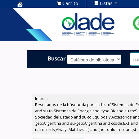
Carrito
Listas
Centro de
Documentación
OLADE -
Buscar
Inicio
›
Resultados de la búsqueda para 'ccl=su:"Sistemas de E
and su-to:Sistemas de Energía and itype:BK and su-to:Si
Sociedad del Estado and su-to:Equipos y Accesorios and
geo:Argentina and su-geo:Argentina and ccode:EXT and s
(allrecords,AlwaysMatches='') and (not-onloan-count,st-nu