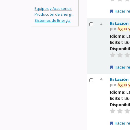
Equipos y Accesorios
Hacer r
Producción de Energí...
Sistemas de Energía
3.
Estacion
por
Agua
Idioma:
E
Editor:
Bu
Disponibi
Hacer r
4.
Estación
por
Agua
Idioma:
E
Editor:
Bu
Disponibi
Hacer r