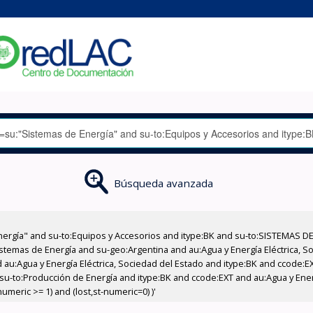
Búsqueda avanzada
nergía" and su-to:Equipos y Accesorios and itype:BK and su-to:SISTEMAS D
stemas de Energía and su-geo:Argentina and au:Agua y Energía Eléctrica, Soc
 au:Agua y Energía Eléctrica, Sociedad del Estado and itype:BK and ccode:E
u-to:Producción de Energía and itype:BK and ccode:EXT and au:Agua y Energí
meric >= 1) and (lost,st-numeric=0) )'