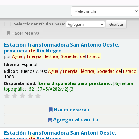
|
|
Seleccionar títulos para:
Hacer reserva
Estación transformadora San Antonio Oeste,
provincia
de
Río Negro
por
Agua
y
Energía
Eléctrica,
Sociedad
de
l
Estado
.
Idioma:
Español
Editor:
Buenos Aires:
Agua
y
Energía
Eléctrica,
Sociedad
de
l
Estado
,
1988
Disponibilidad:
Ítems disponibles para préstamo:
Signatura
topográfica:
621.374.5/A282/v.2
(3).
Hacer reserva
Agregar al carrito
Estación transformadora San Antoni Oeste,
provincia
de
Río Negro