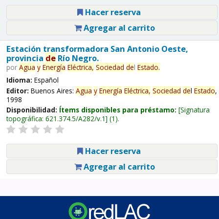
Hacer reserva
Agregar al carrito
Estación transformadora San Antonio Oeste,
provincia
de
Río Negro.
por
Agua
y
Energía
Eléctrica,
Sociedad
de
l
Estado
.
Idioma:
Español
Editor:
Buenos Aires:
Agua
y
Energía
Eléctrica,
Sociedad
de
l
Estado
,
1998
Disponibilidad:
Ítems disponibles para préstamo:
Signatura
topográfica:
621.374.5/A282/v.1
(1).
Hacer reserva
Agregar al carrito