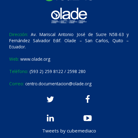
Dirección:
Av. Mariscal Antonio José de Sucre N58-63 y
Fernández Salvador Edif. Olade – San Carlos, Quito –
Ecuador.
Web:
www.olade.org
Teléfono:
(593 2) 259 8122 / 2598 280
Correo:
centro.documentacion@olade.org
Tweets by cubemediaco