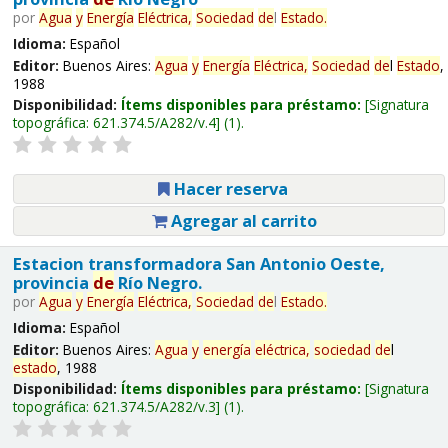
por
Agua
y
Energía
Eléctrica,
Sociedad
de
l
Estado
.
Idioma:
Español
Editor:
Buenos Aires:
Agua
y
Energía
Eléctrica,
Sociedad
de
l
Estado
,
1988
Disponibilidad:
Ítems disponibles para préstamo:
Signatura
topográfica:
621.374.5/A282/v.4
(1).
Hacer reserva
Agregar al carrito
Estacion transformadora San Antonio Oeste,
provincia
de
Río Negro.
por
Agua
y
Energía
Eléctrica,
Sociedad
de
l
Estado
.
Idioma:
Español
Editor:
Buenos Aires:
Agua
y
energía
eléctrica,
sociedad
de
l
estado
, 1988
Disponibilidad:
Ítems disponibles para préstamo:
Signatura
topográfica:
621.374.5/A282/v.3
(1).