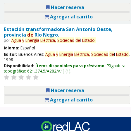
Hacer reserva
Agregar al carrito
Estación transformadora San Antonio Oeste,
provincia
de
Río Negro.
por
Agua
y
Energía
Eléctrica,
Sociedad
de
l
Estado
.
Idioma:
Español
Editor:
Buenos Aires:
Agua
y
Energía
Eléctrica,
Sociedad
de
l
Estado
,
1998
Disponibilidad:
Ítems disponibles para préstamo:
Signatura
topográfica:
621.374.5/A282/v.1
(1).
Hacer reserva
Agregar al carrito