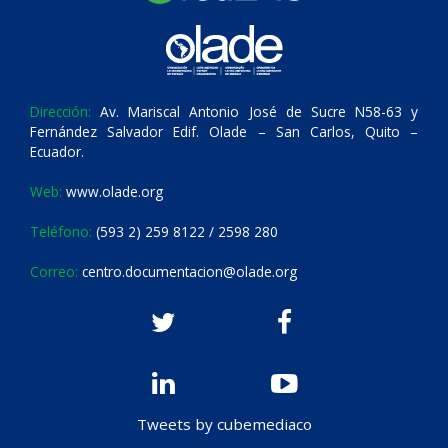
Dirección:
Av. Mariscal Antonio José de Sucre N58-63 y
Fernández Salvador Edif. Olade – San Carlos, Quito –
Ecuador.
Web:
www.olade.org
Teléfono:
(593 2) 259 8122 / 2598 280
Correo:
centro.documentacion@olade.org
Tweets by cubemediaco