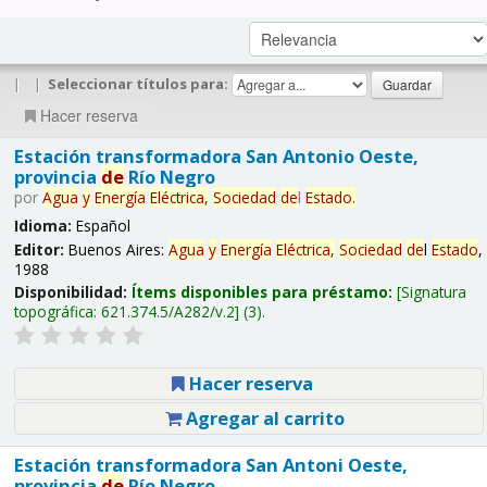
|
|
Seleccionar títulos para:
Hacer reserva
Estación transformadora San Antonio Oeste,
provincia
de
Río Negro
por
Agua
y
Energía
Eléctrica,
Sociedad
de
l
Estado
.
Idioma:
Español
Editor:
Buenos Aires:
Agua
y
Energía
Eléctrica,
Sociedad
de
l
Estado
,
1988
Disponibilidad:
Ítems disponibles para préstamo:
Signatura
topográfica:
621.374.5/A282/v.2
(3).
Hacer reserva
Agregar al carrito
Estación transformadora San Antoni Oeste,
provincia
de
Río Negro