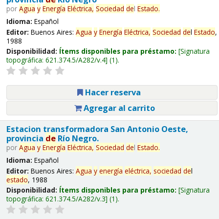
por
Agua
y
Energía
Eléctrica,
Sociedad
de
l
Estado
.
Idioma:
Español
Editor:
Buenos Aires:
Agua
y
Energía
Eléctrica,
Sociedad
de
l
Estado
,
1988
Disponibilidad:
Ítems disponibles para préstamo:
Signatura
topográfica:
621.374.5/A282/v.4
(1).
Hacer reserva
Agregar al carrito
Estacion transformadora San Antonio Oeste,
provincia
de
Río Negro.
por
Agua
y
Energía
Eléctrica,
Sociedad
de
l
Estado
.
Idioma:
Español
Editor:
Buenos Aires:
Agua
y
energía
eléctrica,
sociedad
de
l
estado
, 1988
Disponibilidad:
Ítems disponibles para préstamo:
Signatura
topográfica:
621.374.5/A282/v.3
(1).