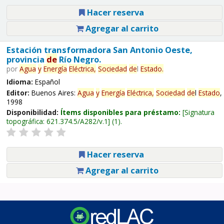
Hacer reserva
Agregar al carrito
Estación transformadora San Antonio Oeste,
provincia
de
Río Negro.
por
Agua
y
Energía
Eléctrica,
Sociedad
de
l
Estado
.
Idioma:
Español
Editor:
Buenos Aires:
Agua
y
Energía
Eléctrica,
Sociedad
de
l
Estado
,
1998
Disponibilidad:
Ítems disponibles para préstamo:
Signatura
topográfica:
621.374.5/A282/v.1
(1).
Hacer reserva
Agregar al carrito