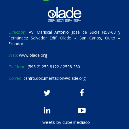
Dirección:
Av. Mariscal Antonio José de Sucre N58-63 y
Fernández Salvador Edif. Olade – San Carlos, Quito –
Ecuador.
Web:
www.olade.org
Teléfono:
(593 2) 259 8122 / 2598 280
Correo:
centro.documentacion@olade.org
Tweets by cubemediaco