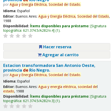
por
Agua
y
Energía
Eléctrica,
Sociedad
de
l
Estado
.
Idioma:
Español
Editor:
Buenos Aires:
Agua
y
Energía
Eléctrica,
Sociedad
de
l
Estado
,
1988
Disponibilidad:
Ítems disponibles para préstamo:
Signatura
topográfica:
621.374.5/A282/v.4
(1).
Hacer reserva
Agregar al carrito
Estacion transformadora San Antonio Oeste,
provincia
de
Río Negro.
por
Agua
y
Energía
Eléctrica,
Sociedad
de
l
Estado
.
Idioma:
Español
Editor:
Buenos Aires:
Agua
y
energía
eléctrica,
sociedad
de
l
estado
, 1988
Disponibilidad:
Ítems disponibles para préstamo:
Signatura
topográfica:
621.374.5/A282/v.3
(1).