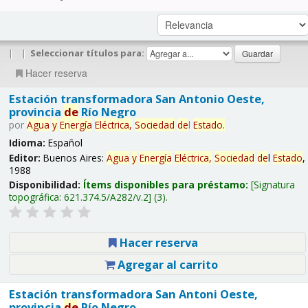
|
|
Seleccionar títulos para:
Hacer reserva
Estación transformadora San Antonio Oeste,
provincia
de
Río Negro
por
Agua
y
Energía
Eléctrica,
Sociedad
de
l
Estado
.
Idioma:
Español
Editor:
Buenos Aires:
Agua
y
Energía
Eléctrica,
Sociedad
de
l
Estado
,
1988
Disponibilidad:
Ítems disponibles para préstamo:
Signatura
topográfica:
621.374.5/A282/v.2
(3).
Hacer reserva
Agregar al carrito
Estación transformadora San Antoni Oeste,
provincia
de
Río Negro