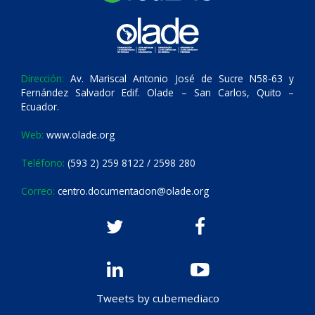
Dirección:
Av. Mariscal Antonio José de Sucre N58-63 y
Fernández Salvador Edif. Olade – San Carlos, Quito –
Ecuador.
Web:
www.olade.org
Teléfono:
(593 2) 259 8122 / 2598 280
Correo:
centro.documentacion@olade.org
Tweets by cubemediaco