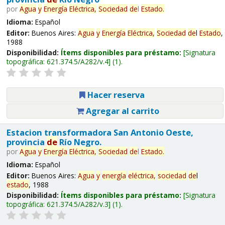
por
Agua
y
Energía
Eléctrica,
Sociedad
de
l
Estado
.
Idioma:
Español
Editor:
Buenos Aires:
Agua
y
Energía
Eléctrica,
Sociedad
de
l
Estado
,
1988
Disponibilidad:
Ítems disponibles para préstamo:
Signatura
topográfica:
621.374.5/A282/v.4
(1).
Hacer reserva
Agregar al carrito
Estacion transformadora San Antonio Oeste,
provincia
de
Río Negro.
por
Agua
y
Energía
Eléctrica,
Sociedad
de
l
Estado
.
Idioma:
Español
Editor:
Buenos Aires:
Agua
y
energía
eléctrica,
sociedad
de
l
estado
, 1988
Disponibilidad:
Ítems disponibles para préstamo:
Signatura
topográfica:
621.374.5/A282/v.3
(1).