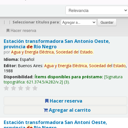
|
|
Seleccionar títulos para:
Hacer reserva
Estación transformadora San Antonio Oeste,
provincia
de
Río Negro
por
Agua
y
Energía
Eléctrica,
Sociedad
de
l
Estado
.
Idioma:
Español
Editor:
Buenos Aires:
Agua
y
Energía
Eléctrica,
Sociedad
de
l
Estado
,
1988
Disponibilidad:
Ítems disponibles para préstamo:
Signatura
topográfica:
621.374.5/A282/v.2
(3).
Hacer reserva
Agregar al carrito
Estación transformadora San Antoni Oeste,
provincia
de
Río Negro