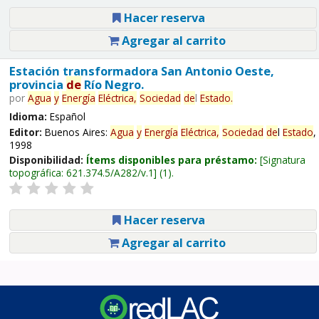
Hacer reserva
Agregar al carrito
Estación transformadora San Antonio Oeste,
provincia
de
Río Negro.
por
Agua
y
Energía
Eléctrica,
Sociedad
de
l
Estado
.
Idioma:
Español
Editor:
Buenos Aires:
Agua
y
Energía
Eléctrica,
Sociedad
de
l
Estado
,
1998
Disponibilidad:
Ítems disponibles para préstamo:
Signatura
topográfica:
621.374.5/A282/v.1
(1).
Hacer reserva
Agregar al carrito