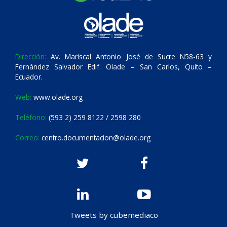
Dirección:
Av. Mariscal Antonio José de Sucre N58-63 y
Fernández Salvador Edif. Olade – San Carlos, Quito –
Ecuador.
Web:
www.olade.org
Teléfono:
(593 2) 259 8122 / 2598 280
Correo:
centro.documentacion@olade.org
Tweets by cubemediaco