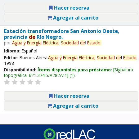
Hacer reserva
Agregar al carrito
Estación transformadora San Antonio Oeste,
provincia
de
Río Negro.
por
Agua
y
Energía
Eléctrica,
Sociedad
de
l
Estado
.
Idioma:
Español
Editor:
Buenos Aires:
Agua
y
Energía
Eléctrica,
Sociedad
de
l
Estado
,
1998
Disponibilidad:
Ítems disponibles para préstamo:
Signatura
topográfica:
621.374.5/A282/v.1
(1).
Hacer reserva
Agregar al carrito