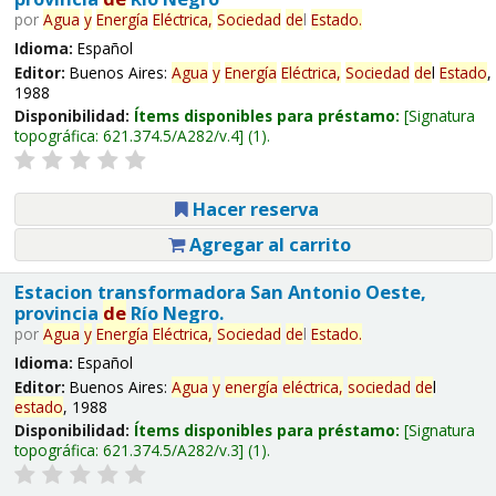
por
Agua
y
Energía
Eléctrica,
Sociedad
de
l
Estado
.
Idioma:
Español
Editor:
Buenos Aires:
Agua
y
Energía
Eléctrica,
Sociedad
de
l
Estado
,
1988
Disponibilidad:
Ítems disponibles para préstamo:
Signatura
topográfica:
621.374.5/A282/v.4
(1).
Hacer reserva
Agregar al carrito
Estacion transformadora San Antonio Oeste,
provincia
de
Río Negro.
por
Agua
y
Energía
Eléctrica,
Sociedad
de
l
Estado
.
Idioma:
Español
Editor:
Buenos Aires:
Agua
y
energía
eléctrica,
sociedad
de
l
estado
, 1988
Disponibilidad:
Ítems disponibles para préstamo:
Signatura
topográfica:
621.374.5/A282/v.3
(1).