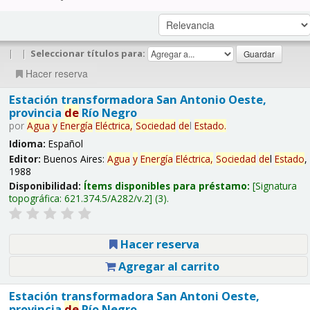
|
|
Seleccionar títulos para:
Hacer reserva
Estación transformadora San Antonio Oeste,
provincia
de
Río Negro
por
Agua
y
Energía
Eléctrica,
Sociedad
de
l
Estado
.
Idioma:
Español
Editor:
Buenos Aires:
Agua
y
Energía
Eléctrica,
Sociedad
de
l
Estado
,
1988
Disponibilidad:
Ítems disponibles para préstamo:
Signatura
topográfica:
621.374.5/A282/v.2
(3).
Hacer reserva
Agregar al carrito
Estación transformadora San Antoni Oeste,
provincia
de
Río Negro