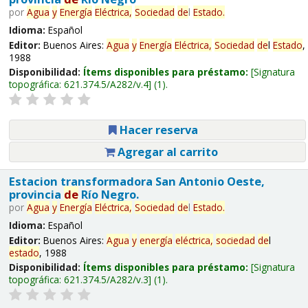
por
Agua
y
Energía
Eléctrica,
Sociedad
de
l
Estado
.
Idioma:
Español
Editor:
Buenos Aires:
Agua
y
Energía
Eléctrica,
Sociedad
de
l
Estado
,
1988
Disponibilidad:
Ítems disponibles para préstamo:
Signatura
topográfica:
621.374.5/A282/v.4
(1).
Hacer reserva
Agregar al carrito
Estacion transformadora San Antonio Oeste,
provincia
de
Río Negro.
por
Agua
y
Energía
Eléctrica,
Sociedad
de
l
Estado
.
Idioma:
Español
Editor:
Buenos Aires:
Agua
y
energía
eléctrica,
sociedad
de
l
estado
, 1988
Disponibilidad:
Ítems disponibles para préstamo:
Signatura
topográfica:
621.374.5/A282/v.3
(1).