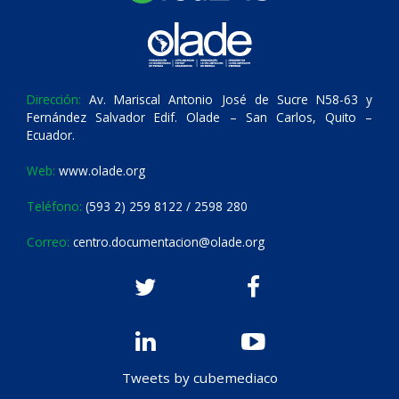
Dirección:
Av. Mariscal Antonio José de Sucre N58-63 y
Fernández Salvador Edif. Olade – San Carlos, Quito –
Ecuador.
Web:
www.olade.org
Teléfono:
(593 2) 259 8122 / 2598 280
Correo:
centro.documentacion@olade.org
Tweets by cubemediaco