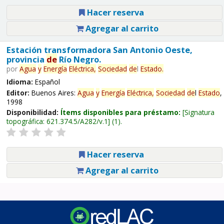
Hacer reserva
Agregar al carrito
Estación transformadora San Antonio Oeste,
provincia
de
Río Negro.
por
Agua
y
Energía
Eléctrica,
Sociedad
de
l
Estado
.
Idioma:
Español
Editor:
Buenos Aires:
Agua
y
Energía
Eléctrica,
Sociedad
de
l
Estado
,
1998
Disponibilidad:
Ítems disponibles para préstamo:
Signatura
topográfica:
621.374.5/A282/v.1
(1).
Hacer reserva
Agregar al carrito