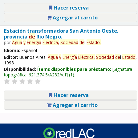
Hacer reserva
Agregar al carrito
Estación transformadora San Antonio Oeste,
provincia
de
Río Negro.
por
Agua
y
Energía
Eléctrica,
Sociedad
de
l
Estado
.
Idioma:
Español
Editor:
Buenos Aires:
Agua
y
Energía
Eléctrica,
Sociedad
de
l
Estado
,
1998
Disponibilidad:
Ítems disponibles para préstamo:
Signatura
topográfica:
621.374.5/A282/v.1
(1).
Hacer reserva
Agregar al carrito