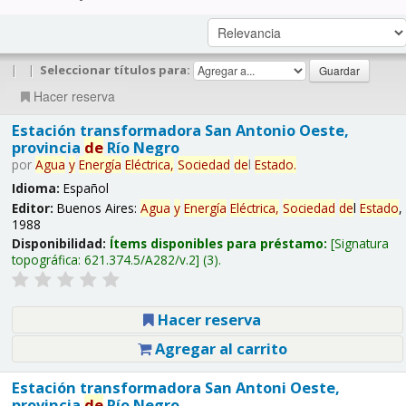
|
|
Seleccionar títulos para:
Hacer reserva
Estación transformadora San Antonio Oeste,
provincia
de
Río Negro
por
Agua
y
Energía
Eléctrica,
Sociedad
de
l
Estado
.
Idioma:
Español
Editor:
Buenos Aires:
Agua
y
Energía
Eléctrica,
Sociedad
de
l
Estado
,
1988
Disponibilidad:
Ítems disponibles para préstamo:
Signatura
topográfica:
621.374.5/A282/v.2
(3).
Hacer reserva
Agregar al carrito
Estación transformadora San Antoni Oeste,
provincia
de
Río Negro