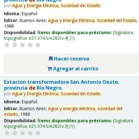
por
Agua
y
Energía
Eléctrica,
Sociedad
de
l
Estado
.
Idioma:
Español
Editor:
Buenos Aires:
Agua
y
Energía
Eléctrica,
Sociedad
de
l
Estado
,
1988
Disponibilidad:
Ítems disponibles para préstamo:
Signatura
topográfica:
621.374.5/A282/v.4
(1).
Hacer reserva
Agregar al carrito
Estacion transformadora San Antonio Oeste,
provincia
de
Río Negro.
por
Agua
y
Energía
Eléctrica,
Sociedad
de
l
Estado
.
Idioma:
Español
Editor:
Buenos Aires:
Agua
y
energía
eléctrica,
sociedad
de
l
estado
, 1988
Disponibilidad:
Ítems disponibles para préstamo:
Signatura
topográfica:
621.374.5/A282/v.3
(1).