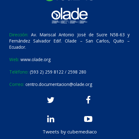
Dirección:
Av. Mariscal Antonio José de Sucre N58-63 y
Fernández Salvador Edif. Olade – San Carlos, Quito –
Ecuador.
Web:
www.olade.org
Teléfono:
(593 2) 259 8122 / 2598 280
Correo:
centro.documentacion@olade.org
Tweets by cubemediaco