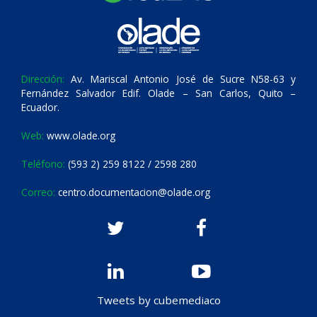
Dirección:
Av. Mariscal Antonio José de Sucre N58-63 y
Fernández Salvador Edif. Olade – San Carlos, Quito –
Ecuador.
Web:
www.olade.org
Teléfono:
(593 2) 259 8122 / 2598 280
Correo:
centro.documentacion@olade.org
Tweets by cubemediaco