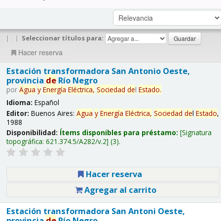
|
|
Seleccionar títulos para:
Hacer reserva
Estación transformadora San Antonio Oeste,
provincia
de
Río Negro
por
Agua
y
Energía
Eléctrica,
Sociedad
de
l
Estado
.
Idioma:
Español
Editor:
Buenos Aires:
Agua
y
Energía
Eléctrica,
Sociedad
de
l
Estado
,
1988
Disponibilidad:
Ítems disponibles para préstamo:
Signatura
topográfica:
621.374.5/A282/v.2
(3).
Hacer reserva
Agregar al carrito
Estación transformadora San Antoni Oeste,
provincia
de
Río Negro