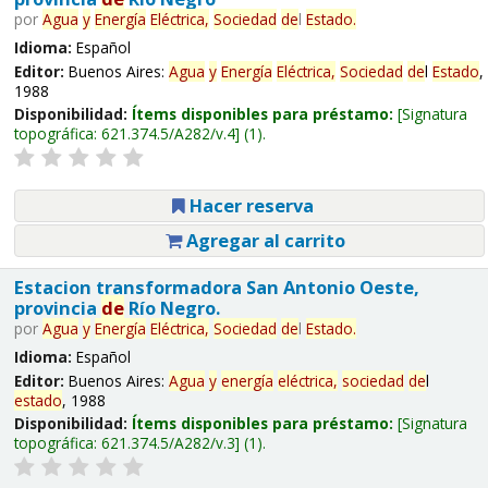
por
Agua
y
Energía
Eléctrica,
Sociedad
de
l
Estado
.
Idioma:
Español
Editor:
Buenos Aires:
Agua
y
Energía
Eléctrica,
Sociedad
de
l
Estado
,
1988
Disponibilidad:
Ítems disponibles para préstamo:
Signatura
topográfica:
621.374.5/A282/v.4
(1).
Hacer reserva
Agregar al carrito
Estacion transformadora San Antonio Oeste,
provincia
de
Río Negro.
por
Agua
y
Energía
Eléctrica,
Sociedad
de
l
Estado
.
Idioma:
Español
Editor:
Buenos Aires:
Agua
y
energía
eléctrica,
sociedad
de
l
estado
, 1988
Disponibilidad:
Ítems disponibles para préstamo:
Signatura
topográfica:
621.374.5/A282/v.3
(1).