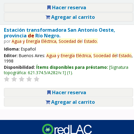
Hacer reserva
Agregar al carrito
Estación transformadora San Antonio Oeste,
provincia
de
Río Negro.
por
Agua
y
Energía
Eléctrica,
Sociedad
de
l
Estado
.
Idioma:
Español
Editor:
Buenos Aires:
Agua
y
Energía
Eléctrica,
Sociedad
de
l
Estado
,
1998
Disponibilidad:
Ítems disponibles para préstamo:
Signatura
topográfica:
621.374.5/A282/v.1
(1).
Hacer reserva
Agregar al carrito