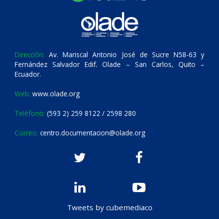
Dirección:
Av. Mariscal Antonio José de Sucre N58-63 y
Fernández Salvador Edif. Olade – San Carlos, Quito –
Ecuador.
Web:
www.olade.org
Teléfono:
(593 2) 259 8122 / 2598 280
Correo:
centro.documentacion@olade.org
Tweets by cubemediaco