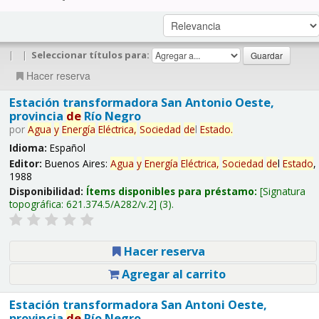
|
|
Seleccionar títulos para:
Hacer reserva
Estación transformadora San Antonio Oeste,
provincia
de
Río Negro
por
Agua
y
Energía
Eléctrica,
Sociedad
de
l
Estado
.
Idioma:
Español
Editor:
Buenos Aires:
Agua
y
Energía
Eléctrica,
Sociedad
de
l
Estado
,
1988
Disponibilidad:
Ítems disponibles para préstamo:
Signatura
topográfica:
621.374.5/A282/v.2
(3).
Hacer reserva
Agregar al carrito
Estación transformadora San Antoni Oeste,
provincia
de
Río Negro