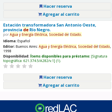
Hacer reserva
Agregar al carrito
Estación transformadora San Antonio Oeste,
provincia
de
Río Negro.
por
Agua
y
Energía
Eléctrica,
Sociedad
de
l
Estado
.
Idioma:
Español
Editor:
Buenos Aires:
Agua
y
Energía
Eléctrica,
Sociedad
de
l
Estado
,
1998
Disponibilidad:
Ítems disponibles para préstamo:
Signatura
topográfica:
621.374.5/A282/v.1
(1).
Hacer reserva
Agregar al carrito