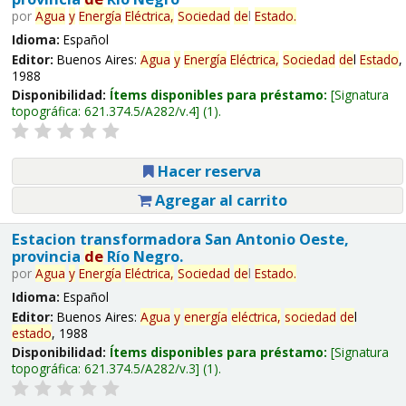
por
Agua
y
Energía
Eléctrica,
Sociedad
de
l
Estado
.
Idioma:
Español
Editor:
Buenos Aires:
Agua
y
Energía
Eléctrica,
Sociedad
de
l
Estado
,
1988
Disponibilidad:
Ítems disponibles para préstamo:
Signatura
topográfica:
621.374.5/A282/v.4
(1).
Hacer reserva
Agregar al carrito
Estacion transformadora San Antonio Oeste,
provincia
de
Río Negro.
por
Agua
y
Energía
Eléctrica,
Sociedad
de
l
Estado
.
Idioma:
Español
Editor:
Buenos Aires:
Agua
y
energía
eléctrica,
sociedad
de
l
estado
, 1988
Disponibilidad:
Ítems disponibles para préstamo:
Signatura
topográfica:
621.374.5/A282/v.3
(1).