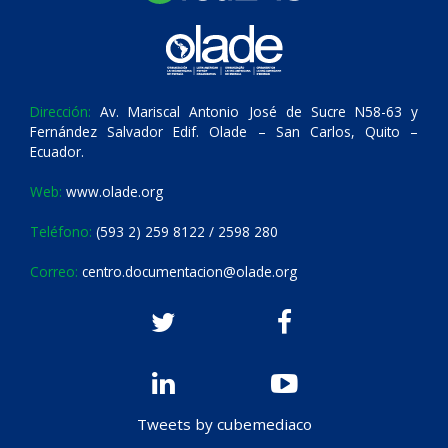
Dirección:
Av. Mariscal Antonio José de Sucre N58-63 y
Fernández Salvador Edif. Olade – San Carlos, Quito –
Ecuador.
Web:
www.olade.org
Teléfono:
(593 2) 259 8122 / 2598 280
Correo:
centro.documentacion@olade.org
Tweets by cubemediaco