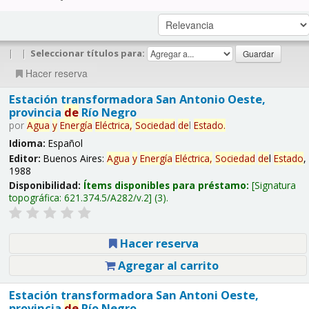
|
|
Seleccionar títulos para:
Hacer reserva
Estación transformadora San Antonio Oeste,
provincia
de
Río Negro
por
Agua
y
Energía
Eléctrica,
Sociedad
de
l
Estado
.
Idioma:
Español
Editor:
Buenos Aires:
Agua
y
Energía
Eléctrica,
Sociedad
de
l
Estado
,
1988
Disponibilidad:
Ítems disponibles para préstamo:
Signatura
topográfica:
621.374.5/A282/v.2
(3).
Hacer reserva
Agregar al carrito
Estación transformadora San Antoni Oeste,
provincia
de
Río Negro