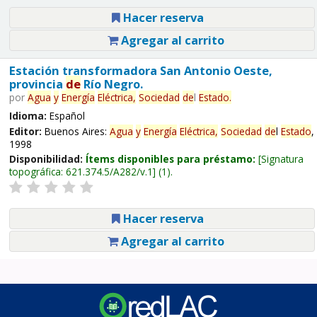
Hacer reserva
Agregar al carrito
Estación transformadora San Antonio Oeste,
provincia
de
Río Negro.
por
Agua
y
Energía
Eléctrica,
Sociedad
de
l
Estado
.
Idioma:
Español
Editor:
Buenos Aires:
Agua
y
Energía
Eléctrica,
Sociedad
de
l
Estado
,
1998
Disponibilidad:
Ítems disponibles para préstamo:
Signatura
topográfica:
621.374.5/A282/v.1
(1).
Hacer reserva
Agregar al carrito