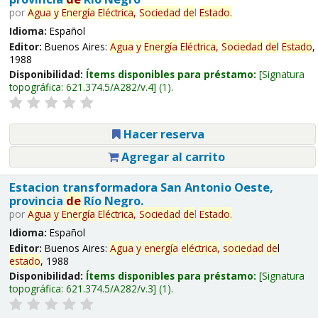
por
Agua
y
Energía
Eléctrica,
Sociedad
de
l
Estado
.
Idioma:
Español
Editor:
Buenos Aires:
Agua
y
Energía
Eléctrica,
Sociedad
de
l
Estado
,
1988
Disponibilidad:
Ítems disponibles para préstamo:
Signatura
topográfica:
621.374.5/A282/v.4
(1).
Hacer reserva
Agregar al carrito
Estacion transformadora San Antonio Oeste,
provincia
de
Río Negro.
por
Agua
y
Energía
Eléctrica,
Sociedad
de
l
Estado
.
Idioma:
Español
Editor:
Buenos Aires:
Agua
y
energía
eléctrica,
sociedad
de
l
estado
, 1988
Disponibilidad:
Ítems disponibles para préstamo:
Signatura
topográfica:
621.374.5/A282/v.3
(1).