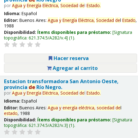
por
Agua
y
Energía
Eléctrica,
Sociedad
de
l
Estado
.
Idioma:
Español
Editor:
Buenos Aires:
Agua
y
Energía
Eléctrica,
Sociedad
de
l
Estado
,
1988
Disponibilidad:
Ítems disponibles para préstamo:
Signatura
topográfica:
621.374.5/A282/v.4
(1).
Hacer reserva
Agregar al carrito
Estacion transformadora San Antonio Oeste,
provincia
de
Río Negro.
por
Agua
y
Energía
Eléctrica,
Sociedad
de
l
Estado
.
Idioma:
Español
Editor:
Buenos Aires:
Agua
y
energía
eléctrica,
sociedad
de
l
estado
, 1988
Disponibilidad:
Ítems disponibles para préstamo:
Signatura
topográfica:
621.374.5/A282/v.3
(1).