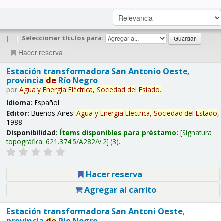
|
|
Seleccionar títulos para:
Hacer reserva
Estación transformadora San Antonio Oeste,
provincia
de
Río Negro
por
Agua
y
Energía
Eléctrica,
Sociedad
de
l
Estado
.
Idioma:
Español
Editor:
Buenos Aires:
Agua
y
Energía
Eléctrica,
Sociedad
de
l
Estado
,
1988
Disponibilidad:
Ítems disponibles para préstamo:
Signatura
topográfica:
621.374.5/A282/v.2
(3).
Hacer reserva
Agregar al carrito
Estación transformadora San Antoni Oeste,
provincia
de
Río Negro