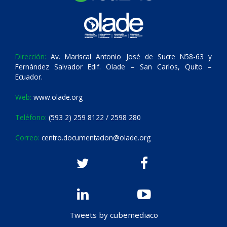
Dirección:
Av. Mariscal Antonio José de Sucre N58-63 y
Fernández Salvador Edif. Olade – San Carlos, Quito –
Ecuador.
Web:
www.olade.org
Teléfono:
(593 2) 259 8122 / 2598 280
Correo:
centro.documentacion@olade.org
Tweets by cubemediaco