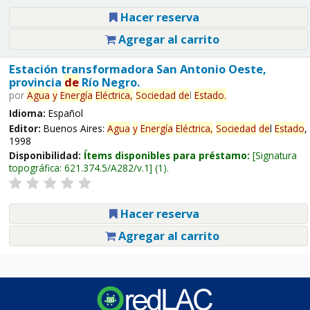
Hacer reserva
Agregar al carrito
Estación transformadora San Antonio Oeste,
provincia
de
Río Negro.
por
Agua
y
Energía
Eléctrica,
Sociedad
de
l
Estado
.
Idioma:
Español
Editor:
Buenos Aires:
Agua
y
Energía
Eléctrica,
Sociedad
de
l
Estado
,
1998
Disponibilidad:
Ítems disponibles para préstamo:
Signatura
topográfica:
621.374.5/A282/v.1
(1).
Hacer reserva
Agregar al carrito