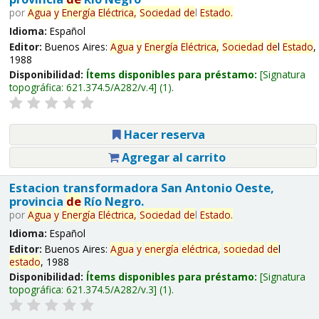
por
Agua
y
Energía
Eléctrica,
Sociedad
de
l
Estado
.
Idioma:
Español
Editor:
Buenos Aires:
Agua
y
Energía
Eléctrica,
Sociedad
de
l
Estado
,
1988
Disponibilidad:
Ítems disponibles para préstamo:
Signatura
topográfica:
621.374.5/A282/v.4
(1).
Hacer reserva
Agregar al carrito
Estacion transformadora San Antonio Oeste,
provincia
de
Río Negro.
por
Agua
y
Energía
Eléctrica,
Sociedad
de
l
Estado
.
Idioma:
Español
Editor:
Buenos Aires:
Agua
y
energía
eléctrica,
sociedad
de
l
estado
, 1988
Disponibilidad:
Ítems disponibles para préstamo:
Signatura
topográfica:
621.374.5/A282/v.3
(1).