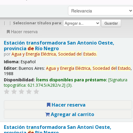
|
|
Seleccionar títulos para:
Hacer reserva
Estación transformadora San Antonio Oeste,
provincia
de
Río Negro
por
Agua
y
Energía
Eléctrica,
Sociedad
de
l
Estado
.
Idioma:
Español
Editor:
Buenos Aires:
Agua
y
Energía
Eléctrica,
Sociedad
de
l
Estado
,
1988
Disponibilidad:
Ítems disponibles para préstamo:
Signatura
topográfica:
621.374.5/A282/v.2
(3).
Hacer reserva
Agregar al carrito
Estación transformadora San Antoni Oeste,
provincia
de
Río Negro