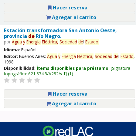
Hacer reserva
Agregar al carrito
Estación transformadora San Antonio Oeste,
provincia
de
Río Negro.
por
Agua
y
Energía
Eléctrica,
Sociedad
de
l
Estado
.
Idioma:
Español
Editor:
Buenos Aires:
Agua
y
Energía
Eléctrica,
Sociedad
de
l
Estado
,
1998
Disponibilidad:
Ítems disponibles para préstamo:
Signatura
topográfica:
621.374.5/A282/v.1
(1).
Hacer reserva
Agregar al carrito