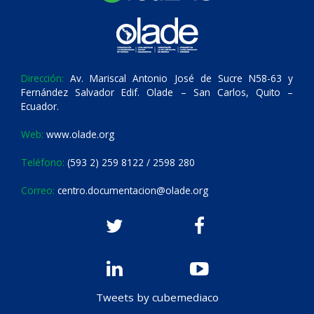
Dirección:
Av. Mariscal Antonio José de Sucre N58-63 y
Fernández Salvador Edif. Olade – San Carlos, Quito –
Ecuador.
Web:
www.olade.org
Teléfono:
(593 2) 259 8122 / 2598 280
Correo:
centro.documentacion@olade.org
Tweets by cubemediaco