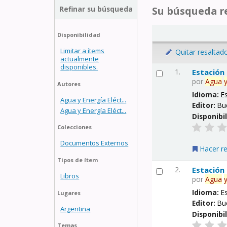
Refinar su búsqueda
Su búsqueda re
Disponibilidad
Limitar a ítems
Quitar resaltad
actualmente
disponibles.
1.
Estación
por
Agua
Autores
Idioma:
E
Agua y Energía Eléct...
Editor:
Bu
Agua y Energía Eléct...
Disponibi
Colecciones
Documentos Externos
Hacer r
Tipos de ítem
2.
Estación
Libros
por
Agua
Idioma:
E
Lugares
Editor:
Bu
Argentina
Disponibi
Temas