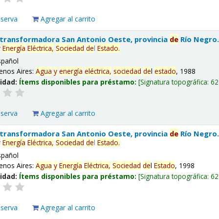
eserva
Agregar al carrito
 transformadora San Antonio Oeste, provincia
de
Río Negro
y
Energía
Eléctrica,
Sociedad
de
l
Estado
.
spañol
enos Aires:
Agua
y
energía
eléctrica,
sociedad
de
l
estado
, 1988
lidad:
Ítems disponibles para préstamo:
Signatura topográfica:
62
eserva
Agregar al carrito
 transformadora San Antonio Oeste, provincia
de
Río Negro
y
Energía
Eléctrica,
Sociedad
de
l
Estado
.
spañol
enos Aires:
Agua
y
Energía
Eléctrica,
Sociedad
de
l
Estado
, 1998
lidad:
Ítems disponibles para préstamo:
Signatura topográfica:
62
eserva
Agregar al carrito