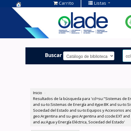
Carrito
Listas
Centro de
Documentación
OLADE -
Buscar
Inicio
›
Resultados de la búsqueda para 'ccl=su:"Sistemas de E
and su-to:Sistemas de Energía and itype:BK and su-to:Si
Sociedad del Estado and su-to:Equipos y Accesorios and
geo:Argentina and su-geo:Argentina and ccode:EXT and c
and au:Agua y Energía Eléctrica, Sociedad del Estado'