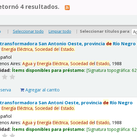
tornó 4 resultados.
|
Seleccionar todo
Limpiar todo
|
Seleccionar títulos para:
o
 transformadora San Antonio Oeste, provincia
de
Río Negro
y
Energía
Eléctrica,
Sociedad
de
l
Estado
.
spañol
enos Aires:
Agua
y
Energía
Eléctrica,
Sociedad
de
l
Estado
, 1988
lidad:
Ítems disponibles para préstamo:
Signatura topográfica:
62
eserva
Agregar al carrito
 transformadora San Antoni Oeste, provincia
de
Río Negro
y
Energía
Eléctrica,
Sociedad
de
l
Estado
.
spañol
enos Aires:
Agua
y
Energía
Eléctrica,
Sociedad
de
l
Estado
, 1988
lidad:
Ítems disponibles para préstamo:
Signatura topográfica:
62