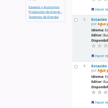
Equipos y Accesorios
Hacer r
Producción de Energí...
Sistemas de Energía
3.
Estacion
por
Agua
Idioma:
E
Editor:
Bu
Disponibi
Hacer r
4.
Estación
por
Agua
Idioma:
E
Editor:
Bu
Disponibi
Hacer r