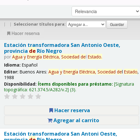
|
|
Seleccionar títulos para:
Hacer reserva
Estación transformadora San Antonio Oeste,
provincia
de
Río Negro
por
Agua
y
Energía
Eléctrica,
Sociedad
de
l
Estado
.
Idioma:
Español
Editor:
Buenos Aires:
Agua
y
Energía
Eléctrica,
Sociedad
de
l
Estado
,
1988
Disponibilidad:
Ítems disponibles para préstamo:
Signatura
topográfica:
621.374.5/A282/v.2
(3).
Hacer reserva
Agregar al carrito
Estación transformadora San Antoni Oeste,
provincia
de
Río Negro