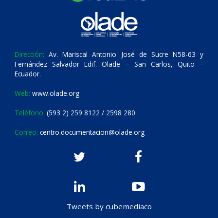
Dirección:
Av. Mariscal Antonio José de Sucre N58-63 y
Fernández Salvador Edif. Olade – San Carlos, Quito –
Ecuador.
Web:
www.olade.org
Teléfono:
(593 2) 259 8122 / 2598 280
Correo:
centro.documentacion@olade.org
Tweets by cubemediaco