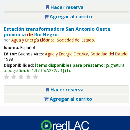
Hacer reserva
Agregar al carrito
Estación transformadora San Antonio Oeste,
provincia
de
Río Negro.
por
Agua
y
Energía
Eléctrica,
Sociedad
de
l
Estado
.
Idioma:
Español
Editor:
Buenos Aires:
Agua
y
Energía
Eléctrica,
Sociedad
de
l
Estado
,
1998
Disponibilidad:
Ítems disponibles para préstamo:
Signatura
topográfica:
621.374.5/A282/v.1
(1).
Hacer reserva
Agregar al carrito