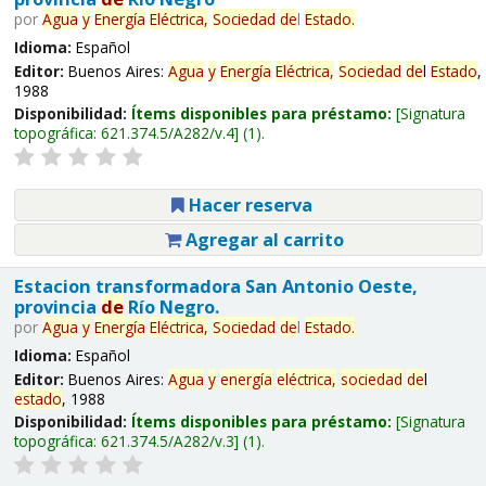
por
Agua
y
Energía
Eléctrica,
Sociedad
de
l
Estado
.
Idioma:
Español
Editor:
Buenos Aires:
Agua
y
Energía
Eléctrica,
Sociedad
de
l
Estado
,
1988
Disponibilidad:
Ítems disponibles para préstamo:
Signatura
topográfica:
621.374.5/A282/v.4
(1).
Hacer reserva
Agregar al carrito
Estacion transformadora San Antonio Oeste,
provincia
de
Río Negro.
por
Agua
y
Energía
Eléctrica,
Sociedad
de
l
Estado
.
Idioma:
Español
Editor:
Buenos Aires:
Agua
y
energía
eléctrica,
sociedad
de
l
estado
, 1988
Disponibilidad:
Ítems disponibles para préstamo:
Signatura
topográfica:
621.374.5/A282/v.3
(1).