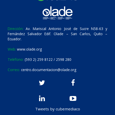
Dirección:
Av. Mariscal Antonio José de Sucre N58-63 y
Fernández Salvador Edif. Olade – San Carlos, Quito –
Ecuador.
Web:
www.olade.org
Teléfono:
(593 2) 259 8122 / 2598 280
Correo:
centro.documentacion@olade.org
Tweets by cubemediaco