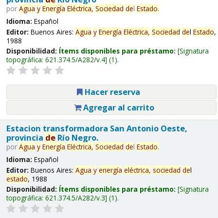
por
Agua
y
Energía
Eléctrica,
Sociedad
de
l
Estado
.
Idioma:
Español
Editor:
Buenos Aires:
Agua
y
Energía
Eléctrica,
Sociedad
de
l
Estado
,
1988
Disponibilidad:
Ítems disponibles para préstamo:
Signatura
topográfica:
621.374.5/A282/v.4
(1).
Hacer reserva
Agregar al carrito
Estacion transformadora San Antonio Oeste,
provincia
de
Río Negro.
por
Agua
y
Energía
Eléctrica,
Sociedad
de
l
Estado
.
Idioma:
Español
Editor:
Buenos Aires:
Agua
y
energía
eléctrica,
sociedad
de
l
estado
, 1988
Disponibilidad:
Ítems disponibles para préstamo:
Signatura
topográfica:
621.374.5/A282/v.3
(1).