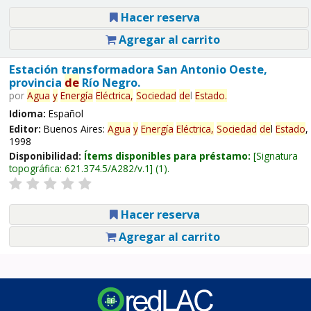
Hacer reserva
Agregar al carrito
Estación transformadora San Antonio Oeste,
provincia
de
Río Negro.
por
Agua
y
Energía
Eléctrica,
Sociedad
de
l
Estado
.
Idioma:
Español
Editor:
Buenos Aires:
Agua
y
Energía
Eléctrica,
Sociedad
de
l
Estado
,
1998
Disponibilidad:
Ítems disponibles para préstamo:
Signatura
topográfica:
621.374.5/A282/v.1
(1).
Hacer reserva
Agregar al carrito