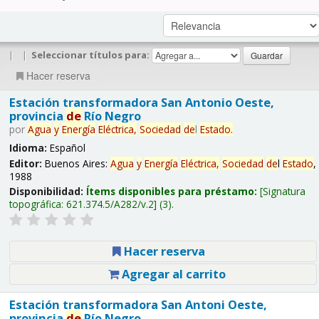
|
|
Seleccionar títulos para:
Hacer reserva
Estación transformadora San Antonio Oeste,
provincia
de
Río Negro
por
Agua
y
Energía
Eléctrica,
Sociedad
de
l
Estado
.
Idioma:
Español
Editor:
Buenos Aires:
Agua
y
Energía
Eléctrica,
Sociedad
de
l
Estado
,
1988
Disponibilidad:
Ítems disponibles para préstamo:
Signatura
topográfica:
621.374.5/A282/v.2
(3).
Hacer reserva
Agregar al carrito
Estación transformadora San Antoni Oeste,
provincia
de
Río Negro