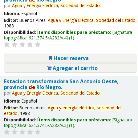
por
Agua
y
Energía
Eléctrica,
Sociedad
de
l
Estado
.
Idioma:
Español
Editor:
Buenos Aires:
Agua
y
Energía
Eléctrica,
Sociedad
de
l
Estado
,
1988
Disponibilidad:
Ítems disponibles para préstamo:
Signatura
topográfica:
621.374.5/A282/v.4
(1).
Hacer reserva
Agregar al carrito
Estacion transformadora San Antonio Oeste,
provincia
de
Río Negro.
por
Agua
y
Energía
Eléctrica,
Sociedad
de
l
Estado
.
Idioma:
Español
Editor:
Buenos Aires:
Agua
y
energía
eléctrica,
sociedad
de
l
estado
, 1988
Disponibilidad:
Ítems disponibles para préstamo:
Signatura
topográfica:
621.374.5/A282/v.3
(1).