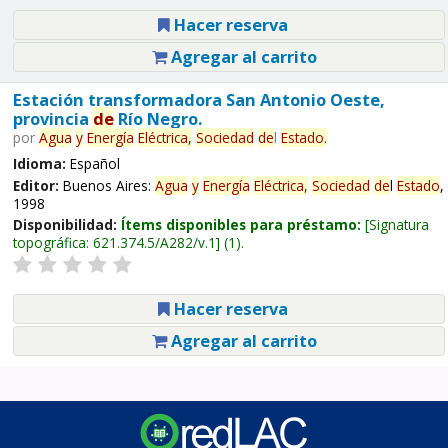
Hacer reserva
Agregar al carrito
Estación transformadora San Antonio Oeste,
provincia
de
Río Negro.
por
Agua
y
Energía
Eléctrica,
Sociedad
de
l
Estado
.
Idioma:
Español
Editor:
Buenos Aires:
Agua
y
Energía
Eléctrica,
Sociedad
de
l
Estado
,
1998
Disponibilidad:
Ítems disponibles para préstamo:
Signatura
topográfica:
621.374.5/A282/v.1
(1).
Hacer reserva
Agregar al carrito