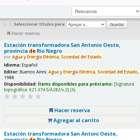
|
|
Seleccionar títulos para:
Hacer reserva
Estación transformadora San Antonio Oeste,
provincia
de
Río Negro
por
Agua
y
Energía
Eléctrica,
Sociedad
de
l
Estado
.
Idioma:
Español
Editor:
Buenos Aires:
Agua
y
Energía
Eléctrica,
Sociedad
de
l
Estado
,
1988
Disponibilidad:
Ítems disponibles para préstamo:
Signatura
topográfica:
621.374.5/A282/v.2
(3).
Hacer reserva
Agregar al carrito
Estación transformadora San Antoni Oeste,
provincia
de
Río Negro