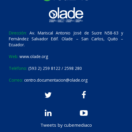
Dirección:
Av. Mariscal Antonio José de Sucre N58-63 y
Fernández Salvador Edif. Olade – San Carlos, Quito –
Ecuador.
Web:
www.olade.org
Teléfono:
(593 2) 259 8122 / 2598 280
Correo:
centro.documentacion@olade.org
Tweets by cubemediaco