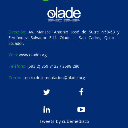
Dirección:
Av. Mariscal Antonio José de Sucre N58-63 y
Fernández Salvador Edif. Olade – San Carlos, Quito –
Ecuador.
Web:
www.olade.org
Teléfono:
(593 2) 259 8122 / 2598 280
Correo:
centro.documentacion@olade.org
Tweets by cubemediaco