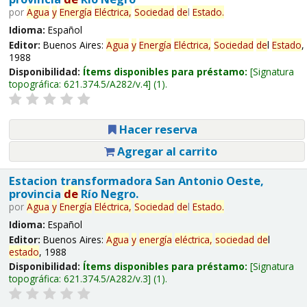
por
Agua
y
Energía
Eléctrica,
Sociedad
de
l
Estado
.
Idioma:
Español
Editor:
Buenos Aires:
Agua
y
Energía
Eléctrica,
Sociedad
de
l
Estado
,
1988
Disponibilidad:
Ítems disponibles para préstamo:
Signatura
topográfica:
621.374.5/A282/v.4
(1).
Hacer reserva
Agregar al carrito
Estacion transformadora San Antonio Oeste,
provincia
de
Río Negro.
por
Agua
y
Energía
Eléctrica,
Sociedad
de
l
Estado
.
Idioma:
Español
Editor:
Buenos Aires:
Agua
y
energía
eléctrica,
sociedad
de
l
estado
, 1988
Disponibilidad:
Ítems disponibles para préstamo:
Signatura
topográfica:
621.374.5/A282/v.3
(1).