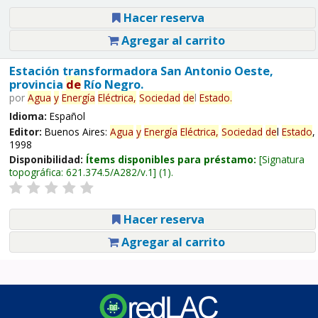
Hacer reserva
Agregar al carrito
Estación transformadora San Antonio Oeste,
provincia
de
Río Negro.
por
Agua
y
Energía
Eléctrica,
Sociedad
de
l
Estado
.
Idioma:
Español
Editor:
Buenos Aires:
Agua
y
Energía
Eléctrica,
Sociedad
de
l
Estado
,
1998
Disponibilidad:
Ítems disponibles para préstamo:
Signatura
topográfica:
621.374.5/A282/v.1
(1).
Hacer reserva
Agregar al carrito