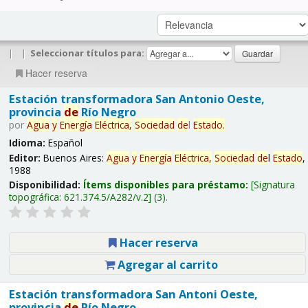
|
|
Seleccionar títulos para:
Hacer reserva
Estación transformadora San Antonio Oeste,
provincia
de
Río Negro
por
Agua
y
Energía
Eléctrica,
Sociedad
de
l
Estado
.
Idioma:
Español
Editor:
Buenos Aires:
Agua
y
Energía
Eléctrica,
Sociedad
de
l
Estado
,
1988
Disponibilidad:
Ítems disponibles para préstamo:
Signatura
topográfica:
621.374.5/A282/v.2
(3).
Hacer reserva
Agregar al carrito
Estación transformadora San Antoni Oeste,
provincia
de
Río Negro