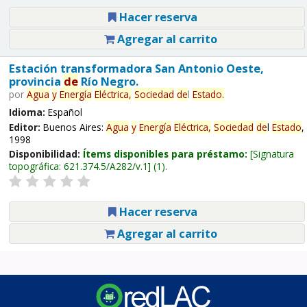
Hacer reserva
Agregar al carrito
Estación transformadora San Antonio Oeste,
provincia
de
Río Negro.
por
Agua
y
Energía
Eléctrica,
Sociedad
de
l
Estado
.
Idioma:
Español
Editor:
Buenos Aires:
Agua
y
Energía
Eléctrica,
Sociedad
de
l
Estado
,
1998
Disponibilidad:
Ítems disponibles para préstamo:
Signatura
topográfica:
621.374.5/A282/v.1
(1).
Hacer reserva
Agregar al carrito