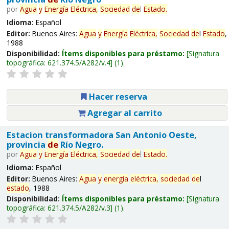
por
Agua
y
Energía
Eléctrica,
Sociedad
de
l
Estado
.
Idioma:
Español
Editor:
Buenos Aires:
Agua
y
Energía
Eléctrica,
Sociedad
de
l
Estado
,
1988
Disponibilidad:
Ítems disponibles para préstamo:
Signatura
topográfica:
621.374.5/A282/v.4
(1).
Hacer reserva
Agregar al carrito
Estacion transformadora San Antonio Oeste,
provincia
de
Río Negro.
por
Agua
y
Energía
Eléctrica,
Sociedad
de
l
Estado
.
Idioma:
Español
Editor:
Buenos Aires:
Agua
y
energía
eléctrica,
sociedad
de
l
estado
, 1988
Disponibilidad:
Ítems disponibles para préstamo:
Signatura
topográfica:
621.374.5/A282/v.3
(1).