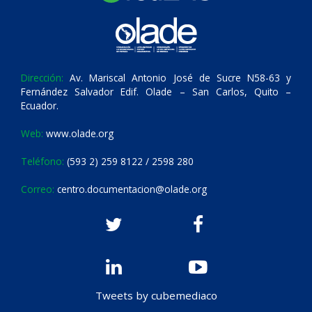
Dirección:
Av. Mariscal Antonio José de Sucre N58-63 y
Fernández Salvador Edif. Olade – San Carlos, Quito –
Ecuador.
Web:
www.olade.org
Teléfono:
(593 2) 259 8122 / 2598 280
Correo:
centro.documentacion@olade.org
Tweets by cubemediaco