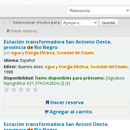
|
|
Seleccionar títulos para:
Hacer reserva
Estación transformadora San Antonio Oeste,
provincia
de
Río Negro
por
Agua
y
Energía
Eléctrica,
Sociedad
de
l
Estado
.
Idioma:
Español
Editor:
Buenos Aires:
Agua
y
Energía
Eléctrica,
Sociedad
de
l
Estado
,
1988
Disponibilidad:
Ítems disponibles para préstamo:
Signatura
topográfica:
621.374.5/A282/v.2
(3).
Hacer reserva
Agregar al carrito
Estación transformadora San Antoni Oeste,
provincia
de
Río Negro