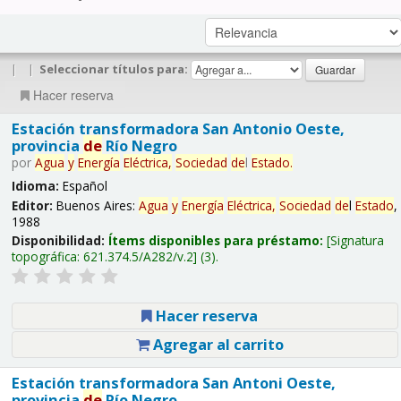
|
|
Seleccionar títulos para:
Hacer reserva
Estación transformadora San Antonio Oeste,
provincia
de
Río Negro
por
Agua
y
Energía
Eléctrica,
Sociedad
de
l
Estado
.
Idioma:
Español
Editor:
Buenos Aires:
Agua
y
Energía
Eléctrica,
Sociedad
de
l
Estado
,
1988
Disponibilidad:
Ítems disponibles para préstamo:
Signatura
topográfica:
621.374.5/A282/v.2
(3).
Hacer reserva
Agregar al carrito
Estación transformadora San Antoni Oeste,
provincia
de
Río Negro