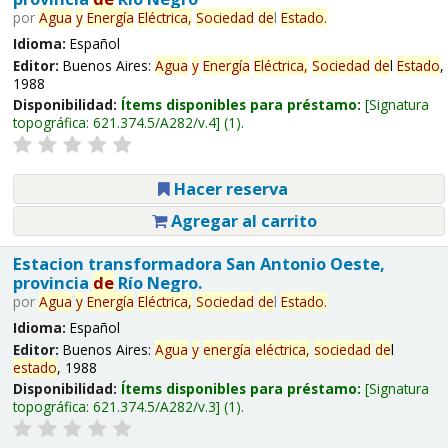
por
Agua
y
Energía
Eléctrica,
Sociedad
de
l
Estado
.
Idioma:
Español
Editor:
Buenos Aires:
Agua
y
Energía
Eléctrica,
Sociedad
de
l
Estado
,
1988
Disponibilidad:
Ítems disponibles para préstamo:
Signatura
topográfica:
621.374.5/A282/v.4
(1).
Hacer reserva
Agregar al carrito
Estacion transformadora San Antonio Oeste,
provincia
de
Río Negro.
por
Agua
y
Energía
Eléctrica,
Sociedad
de
l
Estado
.
Idioma:
Español
Editor:
Buenos Aires:
Agua
y
energía
eléctrica,
sociedad
de
l
estado
, 1988
Disponibilidad:
Ítems disponibles para préstamo:
Signatura
topográfica:
621.374.5/A282/v.3
(1).