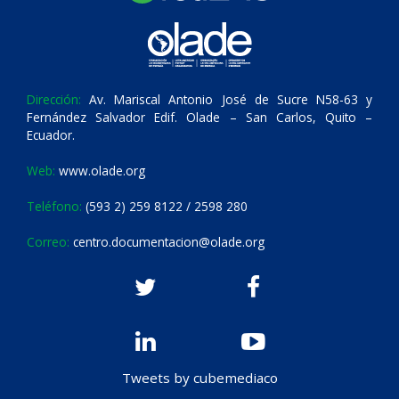
Dirección:
Av. Mariscal Antonio José de Sucre N58-63 y
Fernández Salvador Edif. Olade – San Carlos, Quito –
Ecuador.
Web:
www.olade.org
Teléfono:
(593 2) 259 8122 / 2598 280
Correo:
centro.documentacion@olade.org
Tweets by cubemediaco