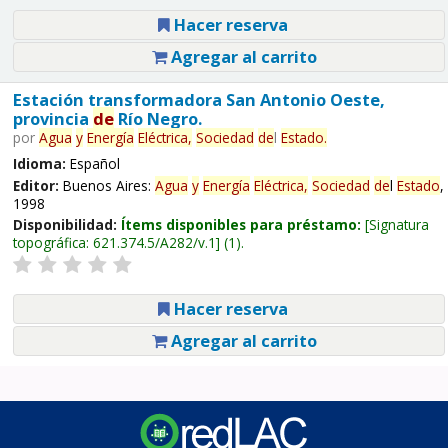
Hacer reserva
Agregar al carrito
Estación transformadora San Antonio Oeste,
provincia
de
Río Negro.
por
Agua
y
Energía
Eléctrica,
Sociedad
de
l
Estado
.
Idioma:
Español
Editor:
Buenos Aires:
Agua
y
Energía
Eléctrica,
Sociedad
de
l
Estado
,
1998
Disponibilidad:
Ítems disponibles para préstamo:
Signatura
topográfica:
621.374.5/A282/v.1
(1).
Hacer reserva
Agregar al carrito