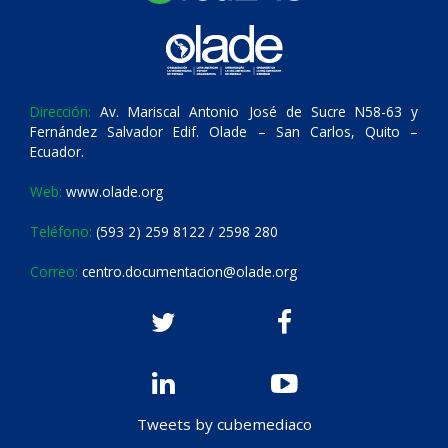
Dirección:
Av. Mariscal Antonio José de Sucre N58-63 y
Fernández Salvador Edif. Olade – San Carlos, Quito –
Ecuador.
Web:
www.olade.org
Teléfono:
(593 2) 259 8122 / 2598 280
Correo:
centro.documentacion@olade.org
Tweets by cubemediaco