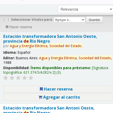
|
|
Seleccionar títulos para:
Hacer reserva
Estación transformadora San Antonio Oeste,
provincia
de
Río Negro
por
Agua
y
Energía
Eléctrica,
Sociedad
de
l
Estado
.
Idioma:
Español
Editor:
Buenos Aires:
Agua
y
Energía
Eléctrica,
Sociedad
de
l
Estado
,
1988
Disponibilidad:
Ítems disponibles para préstamo:
Signatura
topográfica:
621.374.5/A282/v.2
(3).
Hacer reserva
Agregar al carrito
Estación transformadora San Antoni Oeste,
provincia
de
Río Negro