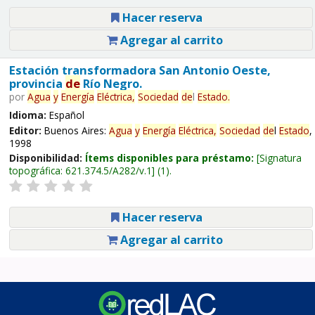
Hacer reserva
Agregar al carrito
Estación transformadora San Antonio Oeste,
provincia
de
Río Negro.
por
Agua
y
Energía
Eléctrica,
Sociedad
de
l
Estado
.
Idioma:
Español
Editor:
Buenos Aires:
Agua
y
Energía
Eléctrica,
Sociedad
de
l
Estado
,
1998
Disponibilidad:
Ítems disponibles para préstamo:
Signatura
topográfica:
621.374.5/A282/v.1
(1).
Hacer reserva
Agregar al carrito