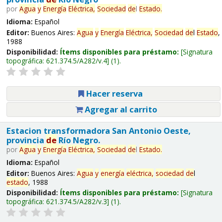
por
Agua
y
Energía
Eléctrica,
Sociedad
de
l
Estado
.
Idioma:
Español
Editor:
Buenos Aires:
Agua
y
Energía
Eléctrica,
Sociedad
de
l
Estado
,
1988
Disponibilidad:
Ítems disponibles para préstamo:
Signatura
topográfica:
621.374.5/A282/v.4
(1).
Hacer reserva
Agregar al carrito
Estacion transformadora San Antonio Oeste,
provincia
de
Río Negro.
por
Agua
y
Energía
Eléctrica,
Sociedad
de
l
Estado
.
Idioma:
Español
Editor:
Buenos Aires:
Agua
y
energía
eléctrica,
sociedad
de
l
estado
, 1988
Disponibilidad:
Ítems disponibles para préstamo:
Signatura
topográfica:
621.374.5/A282/v.3
(1).