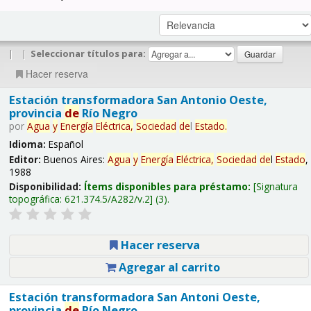
|
|
Seleccionar títulos para:
Hacer reserva
Estación transformadora San Antonio Oeste,
provincia
de
Río Negro
por
Agua
y
Energía
Eléctrica,
Sociedad
de
l
Estado
.
Idioma:
Español
Editor:
Buenos Aires:
Agua
y
Energía
Eléctrica,
Sociedad
de
l
Estado
,
1988
Disponibilidad:
Ítems disponibles para préstamo:
Signatura
topográfica:
621.374.5/A282/v.2
(3).
Hacer reserva
Agregar al carrito
Estación transformadora San Antoni Oeste,
provincia
de
Río Negro