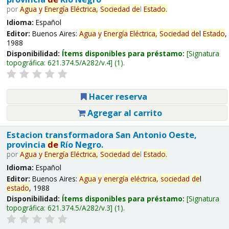
por
Agua
y
Energía
Eléctrica,
Sociedad
de
l
Estado
.
Idioma:
Español
Editor:
Buenos Aires:
Agua
y
Energía
Eléctrica,
Sociedad
de
l
Estado
,
1988
Disponibilidad:
Ítems disponibles para préstamo:
Signatura
topográfica:
621.374.5/A282/v.4
(1).
Hacer reserva
Agregar al carrito
Estacion transformadora San Antonio Oeste,
provincia
de
Río Negro.
por
Agua
y
Energía
Eléctrica,
Sociedad
de
l
Estado
.
Idioma:
Español
Editor:
Buenos Aires:
Agua
y
energía
eléctrica,
sociedad
de
l
estado
, 1988
Disponibilidad:
Ítems disponibles para préstamo:
Signatura
topográfica:
621.374.5/A282/v.3
(1).