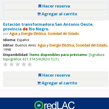
Hacer reserva
Agregar al carrito
Estación transformadora San Antonio Oeste,
provincia
de
Río Negro.
por
Agua
y
Energía
Eléctrica,
Sociedad
de
l
Estado
.
Idioma:
Español
Editor:
Buenos Aires:
Agua
y
Energía
Eléctrica,
Sociedad
de
l
Estado
,
1998
Disponibilidad:
Ítems disponibles para préstamo:
Signatura
topográfica:
621.374.5/A282/v.1
(1).
Hacer reserva
Agregar al carrito