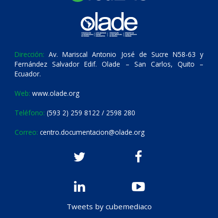
Dirección:
Av. Mariscal Antonio José de Sucre N58-63 y
Fernández Salvador Edif. Olade – San Carlos, Quito –
Ecuador.
Web:
www.olade.org
Teléfono:
(593 2) 259 8122 / 2598 280
Correo:
centro.documentacion@olade.org
Tweets by cubemediaco