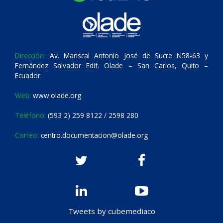
Dirección:
Av. Mariscal Antonio José de Sucre N58-63 y
Fernández Salvador Edif. Olade – San Carlos, Quito –
Ecuador.
Web:
www.olade.org
Teléfono:
(593 2) 259 8122 / 2598 280
Correo:
centro.documentacion@olade.org
Tweets by cubemediaco