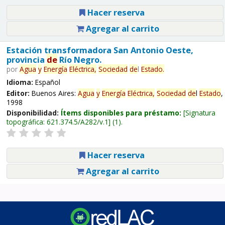
Hacer reserva
Agregar al carrito
Estación transformadora San Antonio Oeste,
provincia
de
Río Negro.
por
Agua
y
Energía
Eléctrica,
Sociedad
de
l
Estado
.
Idioma:
Español
Editor:
Buenos Aires:
Agua
y
Energía
Eléctrica,
Sociedad
de
l
Estado
,
1998
Disponibilidad:
Ítems disponibles para préstamo:
Signatura
topográfica:
621.374.5/A282/v.1
(1).
Hacer reserva
Agregar al carrito