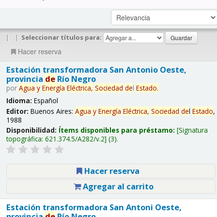
|
|
Seleccionar títulos para:
Hacer reserva
Estación transformadora San Antonio Oeste,
provincia
de
Río Negro
por
Agua
y
Energía
Eléctrica,
Sociedad
de
l
Estado
.
Idioma:
Español
Editor:
Buenos Aires:
Agua
y
Energía
Eléctrica,
Sociedad
de
l
Estado
,
1988
Disponibilidad:
Ítems disponibles para préstamo:
Signatura
topográfica:
621.374.5/A282/v.2
(3).
Hacer reserva
Agregar al carrito
Estación transformadora San Antoni Oeste,
provincia
de
Río Negro