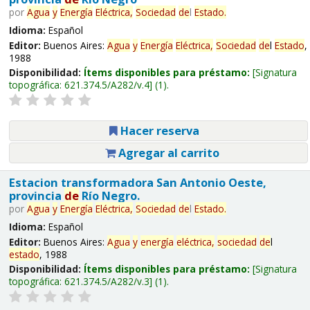
por
Agua
y
Energía
Eléctrica,
Sociedad
de
l
Estado
.
Idioma:
Español
Editor:
Buenos Aires:
Agua
y
Energía
Eléctrica,
Sociedad
de
l
Estado
,
1988
Disponibilidad:
Ítems disponibles para préstamo:
Signatura
topográfica:
621.374.5/A282/v.4
(1).
Hacer reserva
Agregar al carrito
Estacion transformadora San Antonio Oeste,
provincia
de
Río Negro.
por
Agua
y
Energía
Eléctrica,
Sociedad
de
l
Estado
.
Idioma:
Español
Editor:
Buenos Aires:
Agua
y
energía
eléctrica,
sociedad
de
l
estado
, 1988
Disponibilidad:
Ítems disponibles para préstamo:
Signatura
topográfica:
621.374.5/A282/v.3
(1).