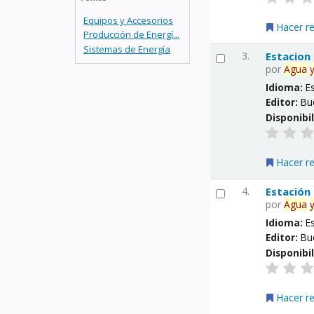
Equipos y Accesorios
Hacer r
Producción de Energí...
Sistemas de Energía
3.
Estacion
por
Agua
Idioma:
E
Editor:
Bu
Disponibi
Hacer r
4.
Estación
por
Agua
Idioma:
E
Editor:
Bu
Disponibi
Hacer r