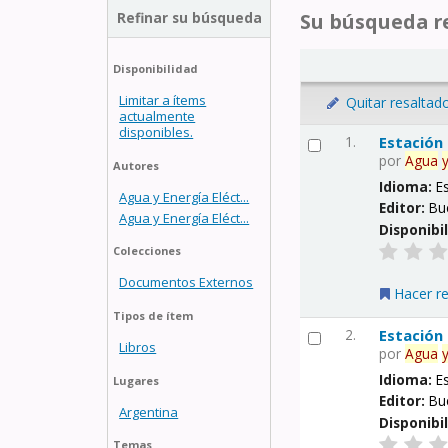
Refinar su búsqueda
Su búsqueda re
Disponibilidad
Limitar a ítems
Quitar resaltad
actualmente
disponibles.
1.
Estación
por
Agua
Autores
Idioma:
E
Agua y Energía Eléct...
Editor:
Bu
Agua y Energía Eléct...
Disponibi
Colecciones
Documentos Externos
Hacer r
Tipos de ítem
2.
Estación
Libros
por
Agua
Idioma:
E
Lugares
Editor:
Bu
Argentina
Disponibi
Temas