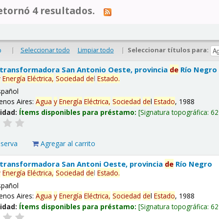
tornó 4 resultados.
|
Seleccionar todo
Limpiar todo
|
Seleccionar títulos para:
o
 transformadora San Antonio Oeste, provincia
de
Río Negro
y
Energía
Eléctrica,
Sociedad
de
l
Estado
.
spañol
enos Aires:
Agua
y
Energía
Eléctrica,
Sociedad
de
l
Estado
, 1988
lidad:
Ítems disponibles para préstamo:
Signatura topográfica:
62
eserva
Agregar al carrito
 transformadora San Antoni Oeste, provincia
de
Río Negro
y
Energía
Eléctrica,
Sociedad
de
l
Estado
.
spañol
enos Aires:
Agua
y
Energía
Eléctrica,
Sociedad
de
l
Estado
, 1988
lidad:
Ítems disponibles para préstamo:
Signatura topográfica:
62