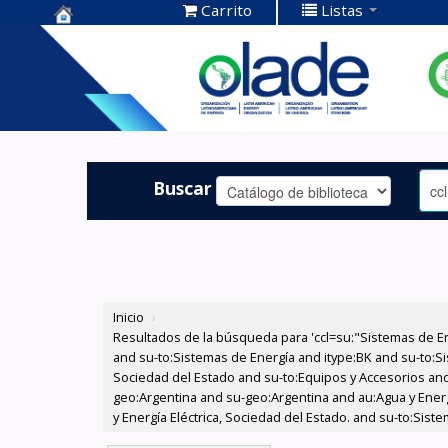
Carrito
Listas
Centro de
Documentación
OLADE -
Buscar
Inicio
›
Resultados de la búsqueda para 'ccl=su:"Sistemas de E
and su-to:Sistemas de Energía and itype:BK and su-to:Si
Sociedad del Estado and su-to:Equipos y Accesorios and
geo:Argentina and su-geo:Argentina and au:Agua y Energí
y Energía Eléctrica, Sociedad del Estado. and su-to:Sis