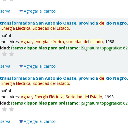
eserva
Agregar al carrito
 transformadora San Antonio Oeste, provincia
de
Río Negro
y
Energía
Eléctrica,
Sociedad
de
l
Estado
.
spañol
enos Aires:
Agua
y
energía
eléctrica,
sociedad
de
l
estado
, 1988
lidad:
Ítems disponibles para préstamo:
Signatura topográfica:
62
eserva
Agregar al carrito
 transformadora San Antonio Oeste, provincia
de
Río Negro
y
Energía
Eléctrica,
Sociedad
de
l
Estado
.
spañol
enos Aires:
Agua
y
Energía
Eléctrica,
Sociedad
de
l
Estado
, 1998
lidad:
Ítems disponibles para préstamo:
Signatura topográfica:
62
eserva
Agregar al carrito