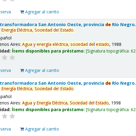
eserva
Agregar al carrito
 transformadora San Antonio Oeste, provincia
de
Río Negro
y
Energía
Eléctrica,
Sociedad
de
l
Estado
.
spañol
enos Aires:
Agua
y
energía
eléctrica,
sociedad
de
l
estado
, 1988
lidad:
Ítems disponibles para préstamo:
Signatura topográfica:
62
eserva
Agregar al carrito
 transformadora San Antonio Oeste, provincia
de
Río Negro
y
Energía
Eléctrica,
Sociedad
de
l
Estado
.
spañol
enos Aires:
Agua
y
Energía
Eléctrica,
Sociedad
de
l
Estado
, 1998
lidad:
Ítems disponibles para préstamo:
Signatura topográfica:
62
eserva
Agregar al carrito