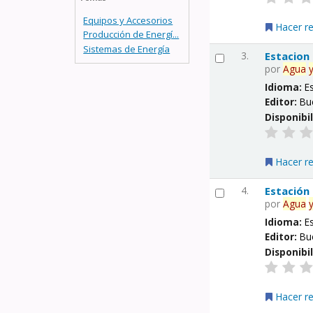
Equipos y Accesorios
Hacer r
Producción de Energí...
Sistemas de Energía
3.
Estacion
por
Agua
Idioma:
E
Editor:
Bu
Disponibi
Hacer r
4.
Estación
por
Agua
Idioma:
E
Editor:
Bu
Disponibi
Hacer r