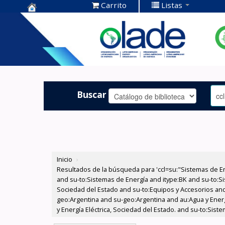
Carrito
Listas
Centro de
Documentación
OLADE -
Buscar
Inicio
›
Resultados de la búsqueda para 'ccl=su:"Sistemas de E
and su-to:Sistemas de Energía and itype:BK and su-to:Si
Sociedad del Estado and su-to:Equipos y Accesorios and
geo:Argentina and su-geo:Argentina and au:Agua y Energí
y Energía Eléctrica, Sociedad del Estado. and su-to:Sis