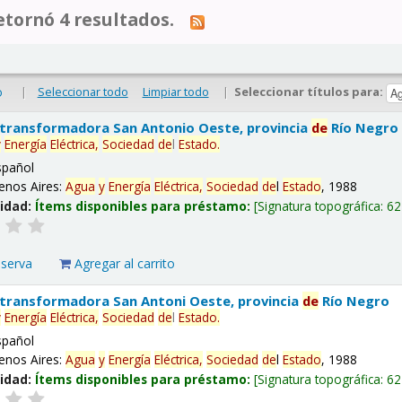
tornó 4 resultados.
|
Seleccionar todo
Limpiar todo
|
Seleccionar títulos para:
o
 transformadora San Antonio Oeste, provincia
de
Río Negro
y
Energía
Eléctrica,
Sociedad
de
l
Estado
.
spañol
enos Aires:
Agua
y
Energía
Eléctrica,
Sociedad
de
l
Estado
, 1988
lidad:
Ítems disponibles para préstamo:
Signatura topográfica:
62
eserva
Agregar al carrito
 transformadora San Antoni Oeste, provincia
de
Río Negro
y
Energía
Eléctrica,
Sociedad
de
l
Estado
.
spañol
enos Aires:
Agua
y
Energía
Eléctrica,
Sociedad
de
l
Estado
, 1988
lidad:
Ítems disponibles para préstamo:
Signatura topográfica:
62