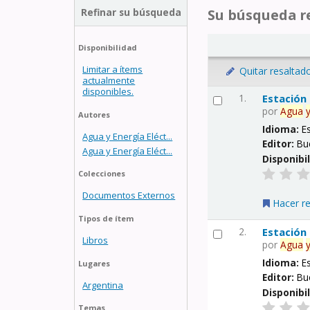
Refinar su búsqueda
Su búsqueda re
Disponibilidad
Limitar a ítems
Quitar resaltad
actualmente
disponibles.
1.
Estación
por
Agua
Autores
Idioma:
E
Agua y Energía Eléct...
Editor:
Bu
Agua y Energía Eléct...
Disponibi
Colecciones
Documentos Externos
Hacer r
Tipos de ítem
2.
Estación
Libros
por
Agua
Idioma:
E
Lugares
Editor:
Bu
Argentina
Disponibi
Temas