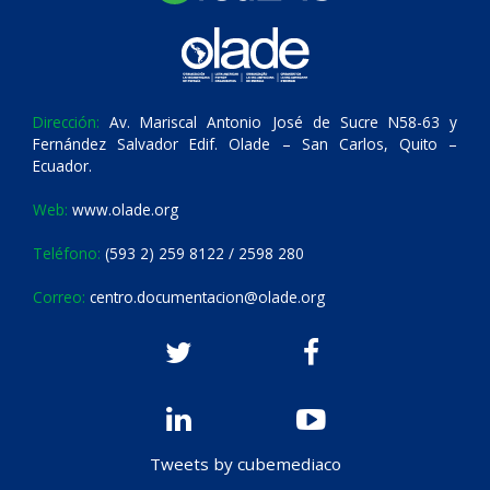
Dirección:
Av. Mariscal Antonio José de Sucre N58-63 y
Fernández Salvador Edif. Olade – San Carlos, Quito –
Ecuador.
Web:
www.olade.org
Teléfono:
(593 2) 259 8122 / 2598 280
Correo:
centro.documentacion@olade.org
Tweets by cubemediaco