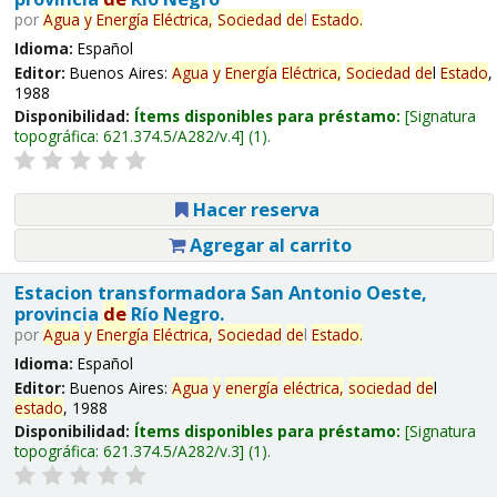
por
Agua
y
Energía
Eléctrica,
Sociedad
de
l
Estado
.
Idioma:
Español
Editor:
Buenos Aires:
Agua
y
Energía
Eléctrica,
Sociedad
de
l
Estado
,
1988
Disponibilidad:
Ítems disponibles para préstamo:
Signatura
topográfica:
621.374.5/A282/v.4
(1).
Hacer reserva
Agregar al carrito
Estacion transformadora San Antonio Oeste,
provincia
de
Río Negro.
por
Agua
y
Energía
Eléctrica,
Sociedad
de
l
Estado
.
Idioma:
Español
Editor:
Buenos Aires:
Agua
y
energía
eléctrica,
sociedad
de
l
estado
, 1988
Disponibilidad:
Ítems disponibles para préstamo:
Signatura
topográfica:
621.374.5/A282/v.3
(1).