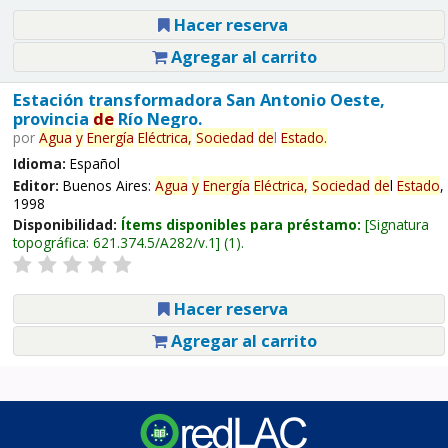
Hacer reserva
Agregar al carrito
Estación transformadora San Antonio Oeste,
provincia
de
Río Negro.
por
Agua
y
Energía
Eléctrica,
Sociedad
de
l
Estado
.
Idioma:
Español
Editor:
Buenos Aires:
Agua
y
Energía
Eléctrica,
Sociedad
de
l
Estado
,
1998
Disponibilidad:
Ítems disponibles para préstamo:
Signatura
topográfica:
621.374.5/A282/v.1
(1).
Hacer reserva
Agregar al carrito