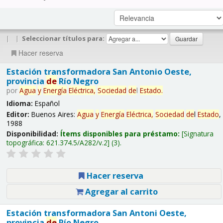
|
|
Seleccionar títulos para:
Hacer reserva
Estación transformadora San Antonio Oeste,
provincia
de
Río Negro
por
Agua
y
Energía
Eléctrica,
Sociedad
de
l
Estado
.
Idioma:
Español
Editor:
Buenos Aires:
Agua
y
Energía
Eléctrica,
Sociedad
de
l
Estado
,
1988
Disponibilidad:
Ítems disponibles para préstamo:
Signatura
topográfica:
621.374.5/A282/v.2
(3).
Hacer reserva
Agregar al carrito
Estación transformadora San Antoni Oeste,
provincia
de
Río Negro