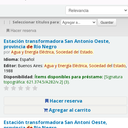
|
|
Seleccionar títulos para:
Hacer reserva
Estación transformadora San Antonio Oeste,
provincia
de
Río Negro
por
Agua
y
Energía
Eléctrica,
Sociedad
de
l
Estado
.
Idioma:
Español
Editor:
Buenos Aires:
Agua
y
Energía
Eléctrica,
Sociedad
de
l
Estado
,
1988
Disponibilidad:
Ítems disponibles para préstamo:
Signatura
topográfica:
621.374.5/A282/v.2
(3).
Hacer reserva
Agregar al carrito
Estación transformadora San Antoni Oeste,
provincia
de
Río Negro