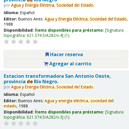
por
Agua
y
Energía
Eléctrica,
Sociedad
de
l
Estado
.
Idioma:
Español
Editor:
Buenos Aires:
Agua
y
Energía
Eléctrica,
Sociedad
de
l
Estado
,
1988
Disponibilidad:
Ítems disponibles para préstamo:
Signatura
topográfica:
621.374.5/A282/v.4
(1).
Hacer reserva
Agregar al carrito
Estacion transformadora San Antonio Oeste,
provincia
de
Río Negro.
por
Agua
y
Energía
Eléctrica,
Sociedad
de
l
Estado
.
Idioma:
Español
Editor:
Buenos Aires:
Agua
y
energía
eléctrica,
sociedad
de
l
estado
, 1988
Disponibilidad:
Ítems disponibles para préstamo:
Signatura
topográfica:
621.374.5/A282/v.3
(1).