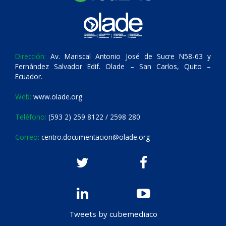
Dirección:
Av. Mariscal Antonio José de Sucre N58-63 y
Fernández Salvador Edif. Olade – San Carlos, Quito –
Ecuador.
Web:
www.olade.org
Teléfono:
(593 2) 259 8122 / 2598 280
Correo:
centro.documentacion@olade.org
Tweets by cubemediaco