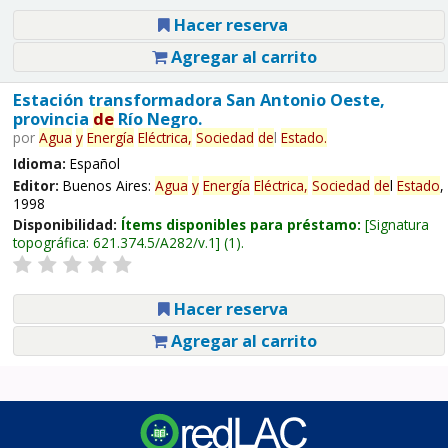
Hacer reserva
Agregar al carrito
Estación transformadora San Antonio Oeste,
provincia
de
Río Negro.
por
Agua
y
Energía
Eléctrica,
Sociedad
de
l
Estado
.
Idioma:
Español
Editor:
Buenos Aires:
Agua
y
Energía
Eléctrica,
Sociedad
de
l
Estado
,
1998
Disponibilidad:
Ítems disponibles para préstamo:
Signatura
topográfica:
621.374.5/A282/v.1
(1).
Hacer reserva
Agregar al carrito