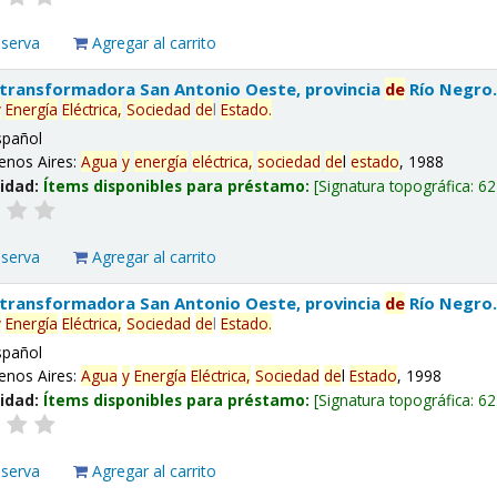
eserva
Agregar al carrito
 transformadora San Antonio Oeste, provincia
de
Río Negro
y
Energía
Eléctrica,
Sociedad
de
l
Estado
.
spañol
enos Aires:
Agua
y
energía
eléctrica,
sociedad
de
l
estado
, 1988
lidad:
Ítems disponibles para préstamo:
Signatura topográfica:
62
eserva
Agregar al carrito
 transformadora San Antonio Oeste, provincia
de
Río Negro
y
Energía
Eléctrica,
Sociedad
de
l
Estado
.
spañol
enos Aires:
Agua
y
Energía
Eléctrica,
Sociedad
de
l
Estado
, 1998
lidad:
Ítems disponibles para préstamo:
Signatura topográfica:
62
eserva
Agregar al carrito