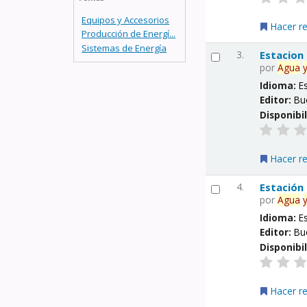
Equipos y Accesorios
Hacer r
Producción de Energí...
Sistemas de Energía
3.
Estacion
por
Agua
Idioma:
E
Editor:
Bu
Disponibi
Hacer r
4.
Estación
por
Agua
Idioma:
E
Editor:
Bu
Disponibi
Hacer r