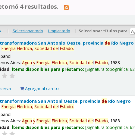
tornó 4 resultados.
|
Seleccionar todo
Limpiar todo
|
Seleccionar títulos para:
o
 transformadora San Antonio Oeste, provincia
de
Río Negro
y
Energía
Eléctrica,
Sociedad
de
l
Estado
.
spañol
enos Aires:
Agua
y
Energía
Eléctrica,
Sociedad
de
l
Estado
, 1988
lidad:
Ítems disponibles para préstamo:
Signatura topográfica:
62
eserva
Agregar al carrito
 transformadora San Antoni Oeste, provincia
de
Río Negro
y
Energía
Eléctrica,
Sociedad
de
l
Estado
.
spañol
enos Aires:
Agua
y
Energía
Eléctrica,
Sociedad
de
l
Estado
, 1988
lidad:
Ítems disponibles para préstamo:
Signatura topográfica:
62