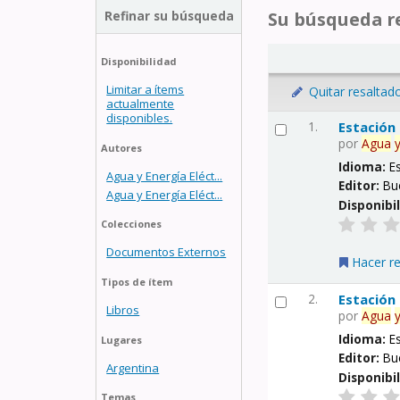
Refinar su búsqueda
Su búsqueda re
Disponibilidad
Limitar a ítems
Quitar resaltad
actualmente
disponibles.
1.
Estación
por
Agua
Autores
Idioma:
E
Agua y Energía Eléct...
Editor:
Bu
Agua y Energía Eléct...
Disponibi
Colecciones
Documentos Externos
Hacer r
Tipos de ítem
2.
Estación
Libros
por
Agua
Idioma:
E
Lugares
Editor:
Bu
Argentina
Disponibi
Temas