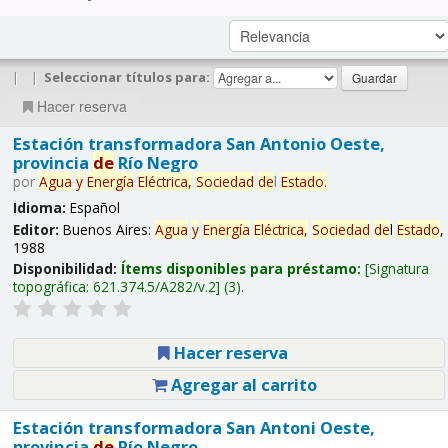
|
|
Seleccionar títulos para:
Hacer reserva
Estación transformadora San Antonio Oeste,
provincia
de
Río Negro
por
Agua
y
Energía
Eléctrica,
Sociedad
de
l
Estado
.
Idioma:
Español
Editor:
Buenos Aires:
Agua
y
Energía
Eléctrica,
Sociedad
de
l
Estado
,
1988
Disponibilidad:
Ítems disponibles para préstamo:
Signatura
topográfica:
621.374.5/A282/v.2
(3).
Hacer reserva
Agregar al carrito
Estación transformadora San Antoni Oeste,
provincia
de
Río Negro