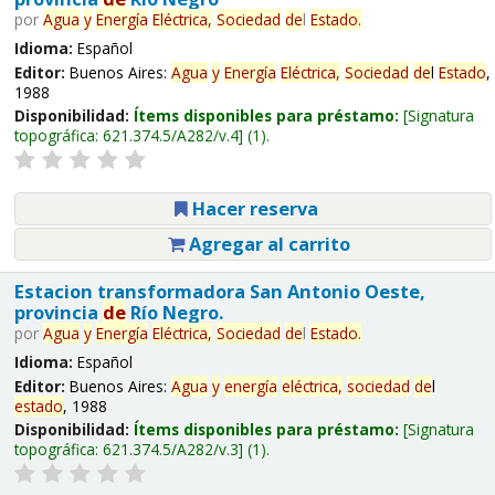
por
Agua
y
Energía
Eléctrica,
Sociedad
de
l
Estado
.
Idioma:
Español
Editor:
Buenos Aires:
Agua
y
Energía
Eléctrica,
Sociedad
de
l
Estado
,
1988
Disponibilidad:
Ítems disponibles para préstamo:
Signatura
topográfica:
621.374.5/A282/v.4
(1).
Hacer reserva
Agregar al carrito
Estacion transformadora San Antonio Oeste,
provincia
de
Río Negro.
por
Agua
y
Energía
Eléctrica,
Sociedad
de
l
Estado
.
Idioma:
Español
Editor:
Buenos Aires:
Agua
y
energía
eléctrica,
sociedad
de
l
estado
, 1988
Disponibilidad:
Ítems disponibles para préstamo:
Signatura
topográfica:
621.374.5/A282/v.3
(1).