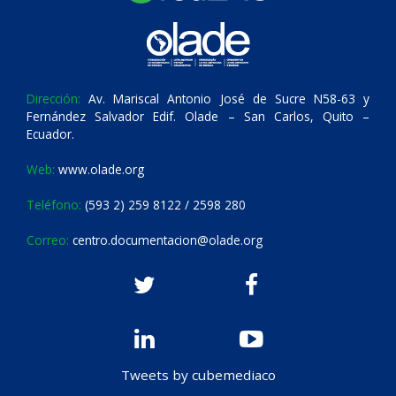
Dirección:
Av. Mariscal Antonio José de Sucre N58-63 y
Fernández Salvador Edif. Olade – San Carlos, Quito –
Ecuador.
Web:
www.olade.org
Teléfono:
(593 2) 259 8122 / 2598 280
Correo:
centro.documentacion@olade.org
Tweets by cubemediaco