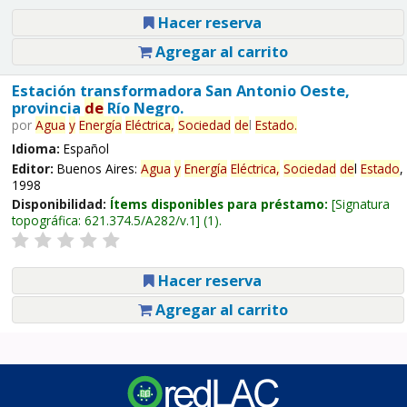
Hacer reserva
Agregar al carrito
Estación transformadora San Antonio Oeste,
provincia
de
Río Negro.
por
Agua
y
Energía
Eléctrica,
Sociedad
de
l
Estado
.
Idioma:
Español
Editor:
Buenos Aires:
Agua
y
Energía
Eléctrica,
Sociedad
de
l
Estado
,
1998
Disponibilidad:
Ítems disponibles para préstamo:
Signatura
topográfica:
621.374.5/A282/v.1
(1).
Hacer reserva
Agregar al carrito