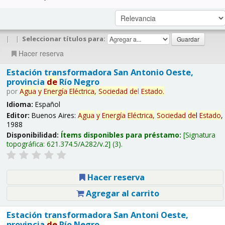
|
|
Seleccionar títulos para:
Hacer reserva
Estación transformadora San Antonio Oeste,
provincia
de
Río Negro
por
Agua
y
Energía
Eléctrica,
Sociedad
de
l
Estado
.
Idioma:
Español
Editor:
Buenos Aires:
Agua
y
Energía
Eléctrica,
Sociedad
de
l
Estado
,
1988
Disponibilidad:
Ítems disponibles para préstamo:
Signatura
topográfica:
621.374.5/A282/v.2
(3).
Hacer reserva
Agregar al carrito
Estación transformadora San Antoni Oeste,
provincia
de
Río Negro