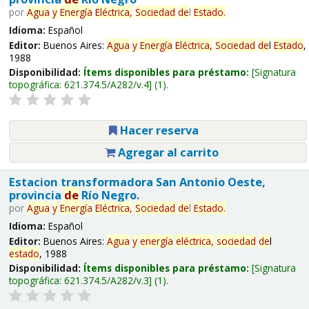
por
Agua
y
Energía
Eléctrica,
Sociedad
de
l
Estado
.
Idioma:
Español
Editor:
Buenos Aires:
Agua
y
Energía
Eléctrica,
Sociedad
de
l
Estado
,
1988
Disponibilidad:
Ítems disponibles para préstamo:
Signatura
topográfica:
621.374.5/A282/v.4
(1).
Hacer reserva
Agregar al carrito
Estacion transformadora San Antonio Oeste,
provincia
de
Río Negro.
por
Agua
y
Energía
Eléctrica,
Sociedad
de
l
Estado
.
Idioma:
Español
Editor:
Buenos Aires:
Agua
y
energía
eléctrica,
sociedad
de
l
estado
, 1988
Disponibilidad:
Ítems disponibles para préstamo:
Signatura
topográfica:
621.374.5/A282/v.3
(1).