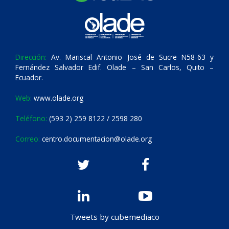
Dirección:
Av. Mariscal Antonio José de Sucre N58-63 y
Fernández Salvador Edif. Olade – San Carlos, Quito –
Ecuador.
Web:
www.olade.org
Teléfono:
(593 2) 259 8122 / 2598 280
Correo:
centro.documentacion@olade.org
Tweets by cubemediaco