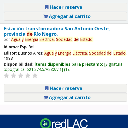
Hacer reserva
Agregar al carrito
Estación transformadora San Antonio Oeste,
provincia
de
Río Negro.
por
Agua
y
Energía
Eléctrica,
Sociedad
de
l
Estado
.
Idioma:
Español
Editor:
Buenos Aires:
Agua
y
Energía
Eléctrica,
Sociedad
de
l
Estado
,
1998
Disponibilidad:
Ítems disponibles para préstamo:
Signatura
topográfica:
621.374.5/A282/v.1
(1).
Hacer reserva
Agregar al carrito