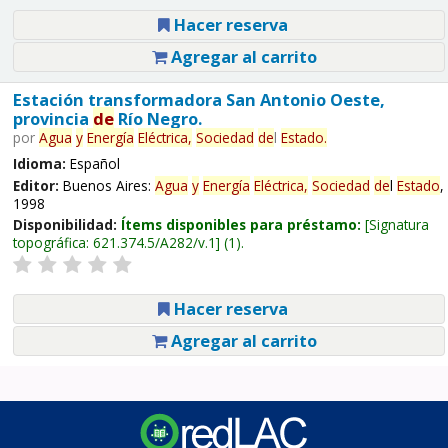
Hacer reserva
Agregar al carrito
Estación transformadora San Antonio Oeste,
provincia
de
Río Negro.
por
Agua
y
Energía
Eléctrica,
Sociedad
de
l
Estado
.
Idioma:
Español
Editor:
Buenos Aires:
Agua
y
Energía
Eléctrica,
Sociedad
de
l
Estado
,
1998
Disponibilidad:
Ítems disponibles para préstamo:
Signatura
topográfica:
621.374.5/A282/v.1
(1).
Hacer reserva
Agregar al carrito