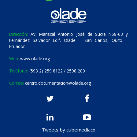
Dirección:
Av. Mariscal Antonio José de Sucre N58-63 y
Fernández Salvador Edif. Olade – San Carlos, Quito –
Ecuador.
Web:
www.olade.org
Teléfono:
(593 2) 259 8122 / 2598 280
Correo:
centro.documentacion@olade.org
Tweets by cubemediaco