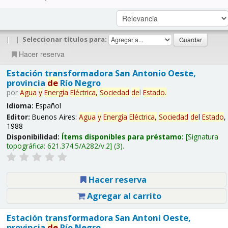
|
|
Seleccionar títulos para:
Hacer reserva
Estación transformadora San Antonio Oeste,
provincia
de
Río Negro
por
Agua
y
Energía
Eléctrica,
Sociedad
de
l
Estado
.
Idioma:
Español
Editor:
Buenos Aires:
Agua
y
Energía
Eléctrica,
Sociedad
de
l
Estado
,
1988
Disponibilidad:
Ítems disponibles para préstamo:
Signatura
topográfica:
621.374.5/A282/v.2
(3).
Hacer reserva
Agregar al carrito
Estación transformadora San Antoni Oeste,
provincia
de
Río Negro