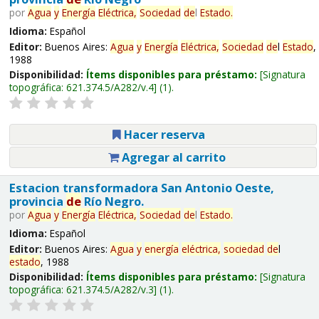
por
Agua
y
Energía
Eléctrica,
Sociedad
de
l
Estado
.
Idioma:
Español
Editor:
Buenos Aires:
Agua
y
Energía
Eléctrica,
Sociedad
de
l
Estado
,
1988
Disponibilidad:
Ítems disponibles para préstamo:
Signatura
topográfica:
621.374.5/A282/v.4
(1).
Hacer reserva
Agregar al carrito
Estacion transformadora San Antonio Oeste,
provincia
de
Río Negro.
por
Agua
y
Energía
Eléctrica,
Sociedad
de
l
Estado
.
Idioma:
Español
Editor:
Buenos Aires:
Agua
y
energía
eléctrica,
sociedad
de
l
estado
, 1988
Disponibilidad:
Ítems disponibles para préstamo:
Signatura
topográfica:
621.374.5/A282/v.3
(1).