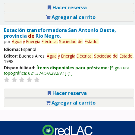
Hacer reserva
Agregar al carrito
Estación transformadora San Antonio Oeste,
provincia
de
Río Negro.
por
Agua
y
Energía
Eléctrica,
Sociedad
de
l
Estado
.
Idioma:
Español
Editor:
Buenos Aires:
Agua
y
Energía
Eléctrica,
Sociedad
de
l
Estado
,
1998
Disponibilidad:
Ítems disponibles para préstamo:
Signatura
topográfica:
621.374.5/A282/v.1
(1).
Hacer reserva
Agregar al carrito