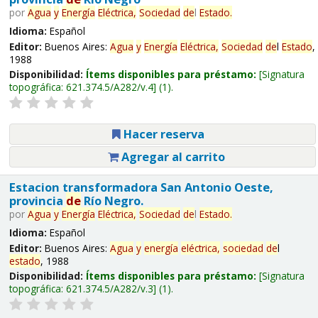
por
Agua
y
Energía
Eléctrica,
Sociedad
de
l
Estado
.
Idioma:
Español
Editor:
Buenos Aires:
Agua
y
Energía
Eléctrica,
Sociedad
de
l
Estado
,
1988
Disponibilidad:
Ítems disponibles para préstamo:
Signatura
topográfica:
621.374.5/A282/v.4
(1).
Hacer reserva
Agregar al carrito
Estacion transformadora San Antonio Oeste,
provincia
de
Río Negro.
por
Agua
y
Energía
Eléctrica,
Sociedad
de
l
Estado
.
Idioma:
Español
Editor:
Buenos Aires:
Agua
y
energía
eléctrica,
sociedad
de
l
estado
, 1988
Disponibilidad:
Ítems disponibles para préstamo:
Signatura
topográfica:
621.374.5/A282/v.3
(1).