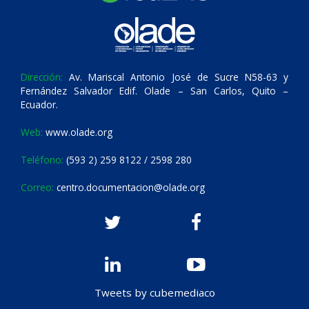
Dirección:
Av. Mariscal Antonio José de Sucre N58-63 y
Fernández Salvador Edif. Olade – San Carlos, Quito –
Ecuador.
Web:
www.olade.org
Teléfono:
(593 2) 259 8122 / 2598 280
Correo:
centro.documentacion@olade.org
Tweets by cubemediaco