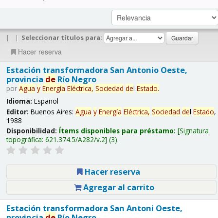
|
|
Seleccionar títulos para:
Hacer reserva
Estación transformadora San Antonio Oeste,
provincia
de
Río Negro
por
Agua
y
Energía
Eléctrica,
Sociedad
de
l
Estado
.
Idioma:
Español
Editor:
Buenos Aires:
Agua
y
Energía
Eléctrica,
Sociedad
de
l
Estado
,
1988
Disponibilidad:
Ítems disponibles para préstamo:
Signatura
topográfica:
621.374.5/A282/v.2
(3).
Hacer reserva
Agregar al carrito
Estación transformadora San Antoni Oeste,
provincia
de
Río Negro