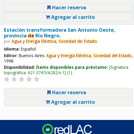
Hacer reserva
Agregar al carrito
Estación transformadora San Antonio Oeste,
provincia
de
Río Negro.
por
Agua
y
Energía
Eléctrica,
Sociedad
de
l
Estado
.
Idioma:
Español
Editor:
Buenos Aires:
Agua
y
Energía
Eléctrica,
Sociedad
de
l
Estado
,
1998
Disponibilidad:
Ítems disponibles para préstamo:
Signatura
topográfica:
621.374.5/A282/v.1
(1).
Hacer reserva
Agregar al carrito