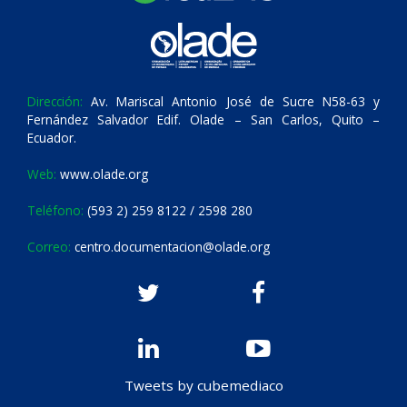
Dirección:
Av. Mariscal Antonio José de Sucre N58-63 y
Fernández Salvador Edif. Olade – San Carlos, Quito –
Ecuador.
Web:
www.olade.org
Teléfono:
(593 2) 259 8122 / 2598 280
Correo:
centro.documentacion@olade.org
Tweets by cubemediaco