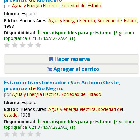
por
Agua
y
Energía
Eléctrica,
Sociedad
de
l
Estado
.
Idioma:
Español
Editor:
Buenos Aires:
Agua
y
Energía
Eléctrica,
Sociedad
de
l
Estado
,
1988
Disponibilidad:
Ítems disponibles para préstamo:
Signatura
topográfica:
621.374.5/A282/v.4
(1).
Hacer reserva
Agregar al carrito
Estacion transformadora San Antonio Oeste,
provincia
de
Río Negro.
por
Agua
y
Energía
Eléctrica,
Sociedad
de
l
Estado
.
Idioma:
Español
Editor:
Buenos Aires:
Agua
y
energía
eléctrica,
sociedad
de
l
estado
, 1988
Disponibilidad:
Ítems disponibles para préstamo:
Signatura
topográfica:
621.374.5/A282/v.3
(1).