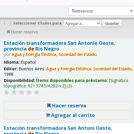
|
|
Seleccionar títulos para:
Hacer reserva
Estación transformadora San Antonio Oeste,
provincia
de
Río Negro
por
Agua
y
Energía
Eléctrica,
Sociedad
de
l
Estado
.
Idioma:
Español
Editor:
Buenos Aires:
Agua
y
Energía
Eléctrica,
Sociedad
de
l
Estado
,
1988
Disponibilidad:
Ítems disponibles para préstamo:
Signatura
topográfica:
621.374.5/A282/v.2
(3).
Hacer reserva
Agregar al carrito
Estación transformadora San Antoni Oeste,
provincia
de
Río Negro