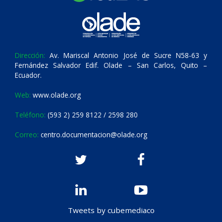
Dirección:
Av. Mariscal Antonio José de Sucre N58-63 y
Fernández Salvador Edif. Olade – San Carlos, Quito –
Ecuador.
Web:
www.olade.org
Teléfono:
(593 2) 259 8122 / 2598 280
Correo:
centro.documentacion@olade.org
Tweets by cubemediaco