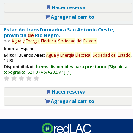
Hacer reserva
Agregar al carrito
Estación transformadora San Antonio Oeste,
provincia
de
Río Negro.
por
Agua
y
Energía
Eléctrica,
Sociedad
de
l
Estado
.
Idioma:
Español
Editor:
Buenos Aires:
Agua
y
Energía
Eléctrica,
Sociedad
de
l
Estado
,
1998
Disponibilidad:
Ítems disponibles para préstamo:
Signatura
topográfica:
621.374.5/A282/v.1
(1).
Hacer reserva
Agregar al carrito