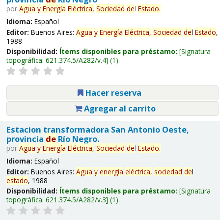
por
Agua
y
Energía
Eléctrica,
Sociedad
de
l
Estado
.
Idioma:
Español
Editor:
Buenos Aires:
Agua
y
Energía
Eléctrica,
Sociedad
de
l
Estado
,
1988
Disponibilidad:
Ítems disponibles para préstamo:
Signatura
topográfica:
621.374.5/A282/v.4
(1).
Hacer reserva
Agregar al carrito
Estacion transformadora San Antonio Oeste,
provincia
de
Río Negro.
por
Agua
y
Energía
Eléctrica,
Sociedad
de
l
Estado
.
Idioma:
Español
Editor:
Buenos Aires:
Agua
y
energía
eléctrica,
sociedad
de
l
estado
, 1988
Disponibilidad:
Ítems disponibles para préstamo:
Signatura
topográfica:
621.374.5/A282/v.3
(1).