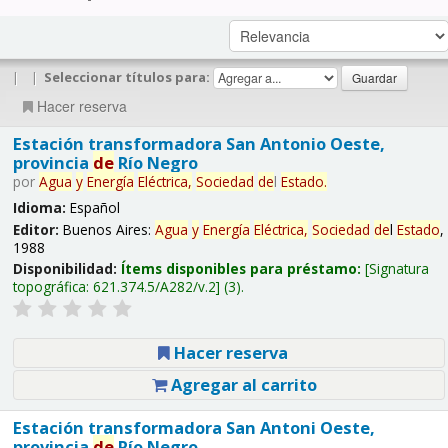
|
|
Seleccionar títulos para:
Hacer reserva
Estación transformadora San Antonio Oeste,
provincia
de
Río Negro
por
Agua
y
Energía
Eléctrica,
Sociedad
de
l
Estado
.
Idioma:
Español
Editor:
Buenos Aires:
Agua
y
Energía
Eléctrica,
Sociedad
de
l
Estado
,
1988
Disponibilidad:
Ítems disponibles para préstamo:
Signatura
topográfica:
621.374.5/A282/v.2
(3).
Hacer reserva
Agregar al carrito
Estación transformadora San Antoni Oeste,
provincia
de
Río Negro