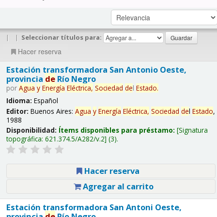
|
|
Seleccionar títulos para:
Hacer reserva
Estación transformadora San Antonio Oeste,
provincia
de
Río Negro
por
Agua
y
Energía
Eléctrica,
Sociedad
de
l
Estado
.
Idioma:
Español
Editor:
Buenos Aires:
Agua
y
Energía
Eléctrica,
Sociedad
de
l
Estado
,
1988
Disponibilidad:
Ítems disponibles para préstamo:
Signatura
topográfica:
621.374.5/A282/v.2
(3).
Hacer reserva
Agregar al carrito
Estación transformadora San Antoni Oeste,
provincia
de
Río Negro