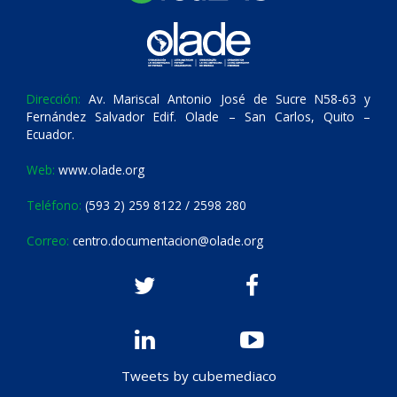
Dirección:
Av. Mariscal Antonio José de Sucre N58-63 y
Fernández Salvador Edif. Olade – San Carlos, Quito –
Ecuador.
Web:
www.olade.org
Teléfono:
(593 2) 259 8122 / 2598 280
Correo:
centro.documentacion@olade.org
Tweets by cubemediaco