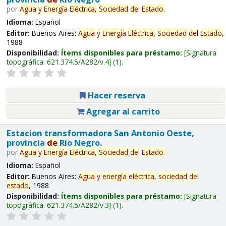
por
Agua
y
Energía
Eléctrica,
Sociedad
de
l
Estado
.
Idioma:
Español
Editor:
Buenos Aires:
Agua
y
Energía
Eléctrica,
Sociedad
de
l
Estado
,
1988
Disponibilidad:
Ítems disponibles para préstamo:
Signatura
topográfica:
621.374.5/A282/v.4
(1).
Hacer reserva
Agregar al carrito
Estacion transformadora San Antonio Oeste,
provincia
de
Río Negro.
por
Agua
y
Energía
Eléctrica,
Sociedad
de
l
Estado
.
Idioma:
Español
Editor:
Buenos Aires:
Agua
y
energía
eléctrica,
sociedad
de
l
estado
, 1988
Disponibilidad:
Ítems disponibles para préstamo:
Signatura
topográfica:
621.374.5/A282/v.3
(1).