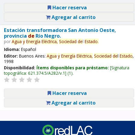
Hacer reserva
Agregar al carrito
Estación transformadora San Antonio Oeste,
provincia
de
Río Negro.
por
Agua
y
Energía
Eléctrica,
Sociedad
de
l
Estado
.
Idioma:
Español
Editor:
Buenos Aires:
Agua
y
Energía
Eléctrica,
Sociedad
de
l
Estado
,
1998
Disponibilidad:
Ítems disponibles para préstamo:
Signatura
topográfica:
621.374.5/A282/v.1
(1).
Hacer reserva
Agregar al carrito