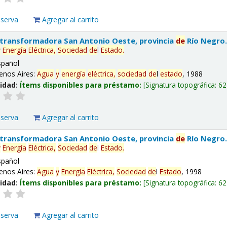
eserva
Agregar al carrito
 transformadora San Antonio Oeste, provincia
de
Río Negro
y
Energía
Eléctrica,
Sociedad
de
l
Estado
.
spañol
enos Aires:
Agua
y
energía
eléctrica,
sociedad
de
l
estado
, 1988
lidad:
Ítems disponibles para préstamo:
Signatura topográfica:
62
eserva
Agregar al carrito
 transformadora San Antonio Oeste, provincia
de
Río Negro
y
Energía
Eléctrica,
Sociedad
de
l
Estado
.
spañol
enos Aires:
Agua
y
Energía
Eléctrica,
Sociedad
de
l
Estado
, 1998
lidad:
Ítems disponibles para préstamo:
Signatura topográfica:
62
eserva
Agregar al carrito