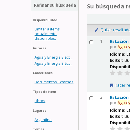
Refinar su búsqueda
Su búsqueda re
Disponibilidad
Limitar a ítems
Quitar resaltad
actualmente
disponibles.
1.
Estación
por
Agua
Autores
Idioma:
E
Agua y Energía Eléct...
Editor:
Bu
Agua y Energía Eléct...
Disponibi
Colecciones
Documentos Externos
Hacer r
Tipos de ítem
2.
Estación
Libros
por
Agua
Idioma:
E
Lugares
Editor:
Bu
Argentina
Disponibi
Temas