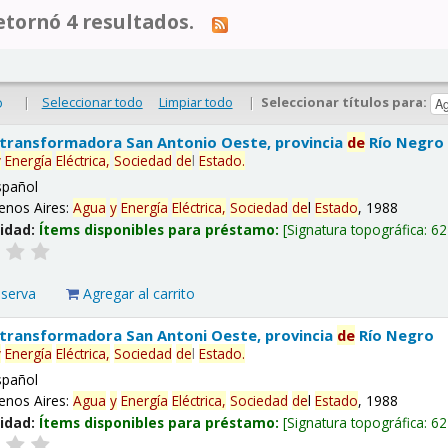
tornó 4 resultados.
|
Seleccionar todo
Limpiar todo
|
Seleccionar títulos para:
o
 transformadora San Antonio Oeste, provincia
de
Río Negro
y
Energía
Eléctrica,
Sociedad
de
l
Estado
.
spañol
enos Aires:
Agua
y
Energía
Eléctrica,
Sociedad
de
l
Estado
, 1988
lidad:
Ítems disponibles para préstamo:
Signatura topográfica:
62
eserva
Agregar al carrito
 transformadora San Antoni Oeste, provincia
de
Río Negro
y
Energía
Eléctrica,
Sociedad
de
l
Estado
.
spañol
enos Aires:
Agua
y
Energía
Eléctrica,
Sociedad
de
l
Estado
, 1988
lidad:
Ítems disponibles para préstamo:
Signatura topográfica:
62