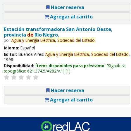
Hacer reserva
Agregar al carrito
Estación transformadora San Antonio Oeste,
provincia
de
Río Negro.
por
Agua
y
Energía
Eléctrica,
Sociedad
de
l
Estado
.
Idioma:
Español
Editor:
Buenos Aires:
Agua
y
Energía
Eléctrica,
Sociedad
de
l
Estado
,
1998
Disponibilidad:
Ítems disponibles para préstamo:
Signatura
topográfica:
621.374.5/A282/v.1
(1).
Hacer reserva
Agregar al carrito