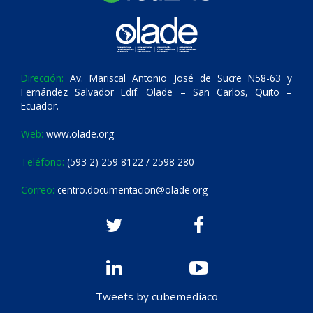
Dirección:
Av. Mariscal Antonio José de Sucre N58-63 y
Fernández Salvador Edif. Olade – San Carlos, Quito –
Ecuador.
Web:
www.olade.org
Teléfono:
(593 2) 259 8122 / 2598 280
Correo:
centro.documentacion@olade.org
Tweets by cubemediaco