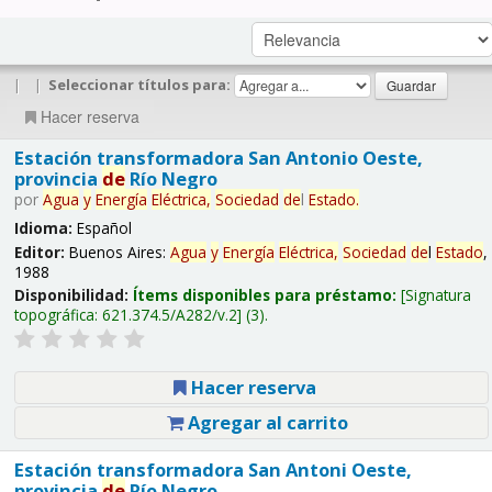
|
|
Seleccionar títulos para:
Hacer reserva
Estación transformadora San Antonio Oeste,
provincia
de
Río Negro
por
Agua
y
Energía
Eléctrica,
Sociedad
de
l
Estado
.
Idioma:
Español
Editor:
Buenos Aires:
Agua
y
Energía
Eléctrica,
Sociedad
de
l
Estado
,
1988
Disponibilidad:
Ítems disponibles para préstamo:
Signatura
topográfica:
621.374.5/A282/v.2
(3).
Hacer reserva
Agregar al carrito
Estación transformadora San Antoni Oeste,
provincia
de
Río Negro