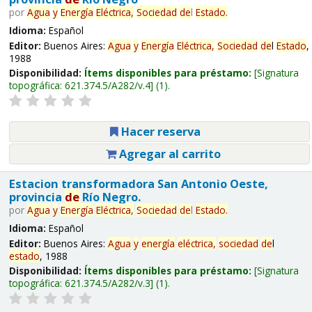
por
Agua
y
Energía
Eléctrica,
Sociedad
de
l
Estado
.
Idioma:
Español
Editor:
Buenos Aires:
Agua
y
Energía
Eléctrica,
Sociedad
de
l
Estado
,
1988
Disponibilidad:
Ítems disponibles para préstamo:
Signatura
topográfica:
621.374.5/A282/v.4
(1).
Hacer reserva
Agregar al carrito
Estacion transformadora San Antonio Oeste,
provincia
de
Río Negro.
por
Agua
y
Energía
Eléctrica,
Sociedad
de
l
Estado
.
Idioma:
Español
Editor:
Buenos Aires:
Agua
y
energía
eléctrica,
sociedad
de
l
estado
, 1988
Disponibilidad:
Ítems disponibles para préstamo:
Signatura
topográfica:
621.374.5/A282/v.3
(1).