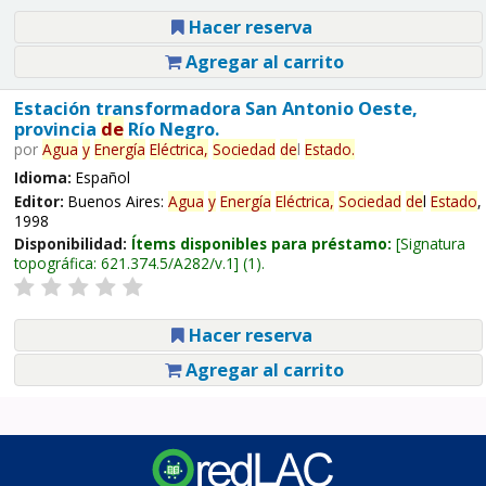
Hacer reserva
Agregar al carrito
Estación transformadora San Antonio Oeste,
provincia
de
Río Negro.
por
Agua
y
Energía
Eléctrica,
Sociedad
de
l
Estado
.
Idioma:
Español
Editor:
Buenos Aires:
Agua
y
Energía
Eléctrica,
Sociedad
de
l
Estado
,
1998
Disponibilidad:
Ítems disponibles para préstamo:
Signatura
topográfica:
621.374.5/A282/v.1
(1).
Hacer reserva
Agregar al carrito