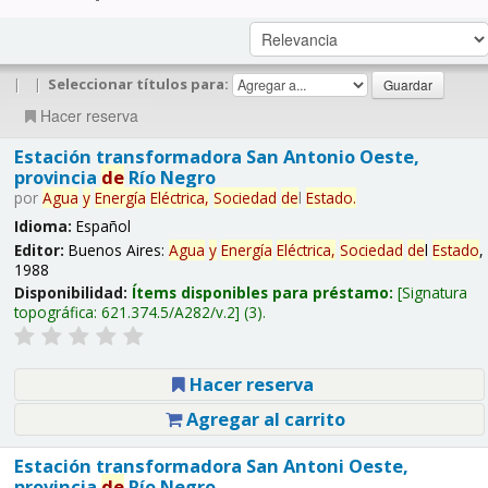
|
|
Seleccionar títulos para:
Hacer reserva
Estación transformadora San Antonio Oeste,
provincia
de
Río Negro
por
Agua
y
Energía
Eléctrica,
Sociedad
de
l
Estado
.
Idioma:
Español
Editor:
Buenos Aires:
Agua
y
Energía
Eléctrica,
Sociedad
de
l
Estado
,
1988
Disponibilidad:
Ítems disponibles para préstamo:
Signatura
topográfica:
621.374.5/A282/v.2
(3).
Hacer reserva
Agregar al carrito
Estación transformadora San Antoni Oeste,
provincia
de
Río Negro