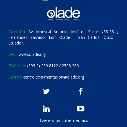
Dirección:
Av. Mariscal Antonio José de Sucre N58-63 y
Fernández Salvador Edif. Olade – San Carlos, Quito –
Ecuador.
Web:
www.olade.org
Teléfono:
(593 2) 259 8122 / 2598 280
Correo:
centro.documentacion@olade.org
Tweets by cubemediaco