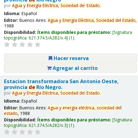
por
Agua
y
Energía
Eléctrica,
Sociedad
de
l
Estado
.
Idioma:
Español
Editor:
Buenos Aires:
Agua
y
Energía
Eléctrica,
Sociedad
de
l
Estado
,
1988
Disponibilidad:
Ítems disponibles para préstamo:
Signatura
topográfica:
621.374.5/A282/v.4
(1).
Hacer reserva
Agregar al carrito
Estacion transformadora San Antonio Oeste,
provincia
de
Río Negro.
por
Agua
y
Energía
Eléctrica,
Sociedad
de
l
Estado
.
Idioma:
Español
Editor:
Buenos Aires:
Agua
y
energía
eléctrica,
sociedad
de
l
estado
, 1988
Disponibilidad:
Ítems disponibles para préstamo:
Signatura
topográfica:
621.374.5/A282/v.3
(1).