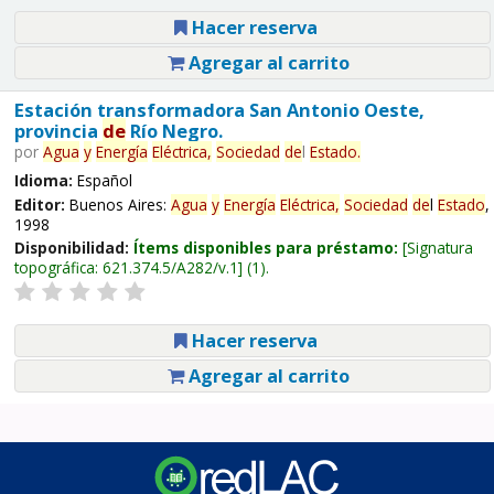
Hacer reserva
Agregar al carrito
Estación transformadora San Antonio Oeste,
provincia
de
Río Negro.
por
Agua
y
Energía
Eléctrica,
Sociedad
de
l
Estado
.
Idioma:
Español
Editor:
Buenos Aires:
Agua
y
Energía
Eléctrica,
Sociedad
de
l
Estado
,
1998
Disponibilidad:
Ítems disponibles para préstamo:
Signatura
topográfica:
621.374.5/A282/v.1
(1).
Hacer reserva
Agregar al carrito