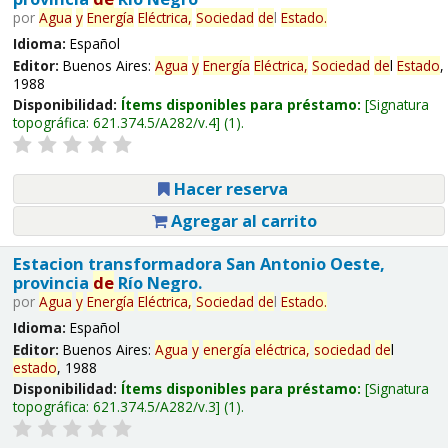
por
Agua
y
Energía
Eléctrica,
Sociedad
de
l
Estado
.
Idioma:
Español
Editor:
Buenos Aires:
Agua
y
Energía
Eléctrica,
Sociedad
de
l
Estado
,
1988
Disponibilidad:
Ítems disponibles para préstamo:
Signatura
topográfica:
621.374.5/A282/v.4
(1).
Hacer reserva
Agregar al carrito
Estacion transformadora San Antonio Oeste,
provincia
de
Río Negro.
por
Agua
y
Energía
Eléctrica,
Sociedad
de
l
Estado
.
Idioma:
Español
Editor:
Buenos Aires:
Agua
y
energía
eléctrica,
sociedad
de
l
estado
, 1988
Disponibilidad:
Ítems disponibles para préstamo:
Signatura
topográfica:
621.374.5/A282/v.3
(1).