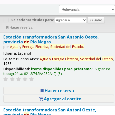
|
|
Seleccionar títulos para:
Hacer reserva
Estación transformadora San Antonio Oeste,
provincia
de
Río Negro
por
Agua
y
Energía
Eléctrica,
Sociedad
de
l
Estado
.
Idioma:
Español
Editor:
Buenos Aires:
Agua
y
Energía
Eléctrica,
Sociedad
de
l
Estado
,
1988
Disponibilidad:
Ítems disponibles para préstamo:
Signatura
topográfica:
621.374.5/A282/v.2
(3).
Hacer reserva
Agregar al carrito
Estación transformadora San Antoni Oeste,
provincia
de
Río Negro