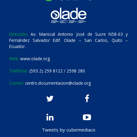
Dirección:
Av. Mariscal Antonio José de Sucre N58-63 y
Fernández Salvador Edif. Olade – San Carlos, Quito –
Ecuador.
Web:
www.olade.org
Teléfono:
(593 2) 259 8122 / 2598 280
Correo:
centro.documentacion@olade.org
Tweets by cubemediaco