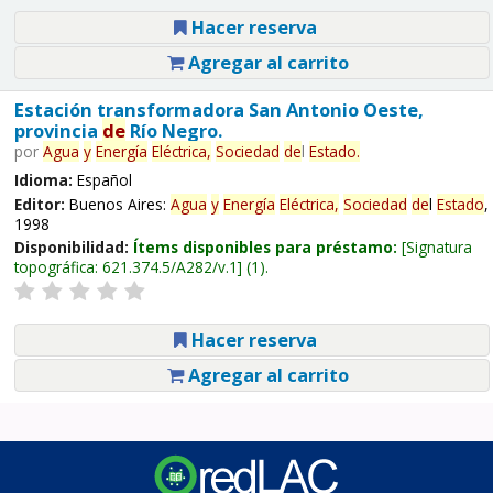
Hacer reserva
Agregar al carrito
Estación transformadora San Antonio Oeste,
provincia
de
Río Negro.
por
Agua
y
Energía
Eléctrica,
Sociedad
de
l
Estado
.
Idioma:
Español
Editor:
Buenos Aires:
Agua
y
Energía
Eléctrica,
Sociedad
de
l
Estado
,
1998
Disponibilidad:
Ítems disponibles para préstamo:
Signatura
topográfica:
621.374.5/A282/v.1
(1).
Hacer reserva
Agregar al carrito