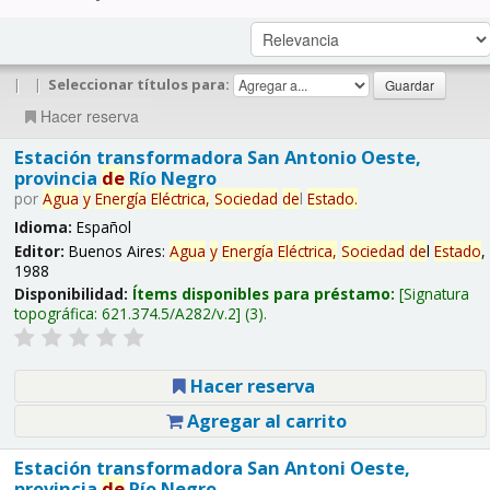
|
|
Seleccionar títulos para:
Hacer reserva
Estación transformadora San Antonio Oeste,
provincia
de
Río Negro
por
Agua
y
Energía
Eléctrica,
Sociedad
de
l
Estado
.
Idioma:
Español
Editor:
Buenos Aires:
Agua
y
Energía
Eléctrica,
Sociedad
de
l
Estado
,
1988
Disponibilidad:
Ítems disponibles para préstamo:
Signatura
topográfica:
621.374.5/A282/v.2
(3).
Hacer reserva
Agregar al carrito
Estación transformadora San Antoni Oeste,
provincia
de
Río Negro