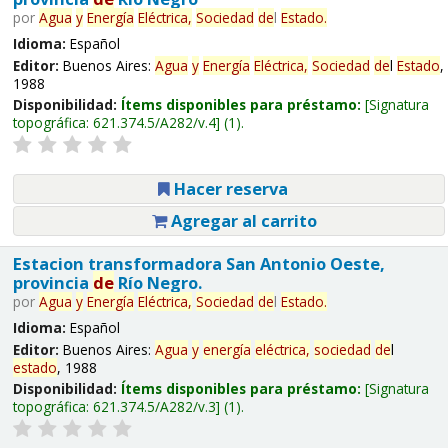
por
Agua
y
Energía
Eléctrica,
Sociedad
de
l
Estado
.
Idioma:
Español
Editor:
Buenos Aires:
Agua
y
Energía
Eléctrica,
Sociedad
de
l
Estado
,
1988
Disponibilidad:
Ítems disponibles para préstamo:
Signatura
topográfica:
621.374.5/A282/v.4
(1).
Hacer reserva
Agregar al carrito
Estacion transformadora San Antonio Oeste,
provincia
de
Río Negro.
por
Agua
y
Energía
Eléctrica,
Sociedad
de
l
Estado
.
Idioma:
Español
Editor:
Buenos Aires:
Agua
y
energía
eléctrica,
sociedad
de
l
estado
, 1988
Disponibilidad:
Ítems disponibles para préstamo:
Signatura
topográfica:
621.374.5/A282/v.3
(1).