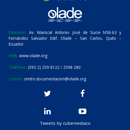
Dirección:
Av. Mariscal Antonio José de Sucre N58-63 y
Fernández Salvador Edif. Olade – San Carlos, Quito –
Ecuador.
Web:
www.olade.org
Teléfono:
(593 2) 259 8122 / 2598 280
Correo:
centro.documentacion@olade.org
Tweets by cubemediaco