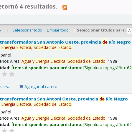
tornó 4 resultados.
|
Seleccionar todo
Limpiar todo
|
Seleccionar títulos para:
o
 transformadora San Antonio Oeste, provincia
de
Río Negro
y
Energía
Eléctrica,
Sociedad
de
l
Estado
.
spañol
enos Aires:
Agua
y
Energía
Eléctrica,
Sociedad
de
l
Estado
, 1988
lidad:
Ítems disponibles para préstamo:
Signatura topográfica:
62
eserva
Agregar al carrito
 transformadora San Antoni Oeste, provincia
de
Río Negro
y
Energía
Eléctrica,
Sociedad
de
l
Estado
.
spañol
enos Aires:
Agua
y
Energía
Eléctrica,
Sociedad
de
l
Estado
, 1988
lidad:
Ítems disponibles para préstamo:
Signatura topográfica:
62