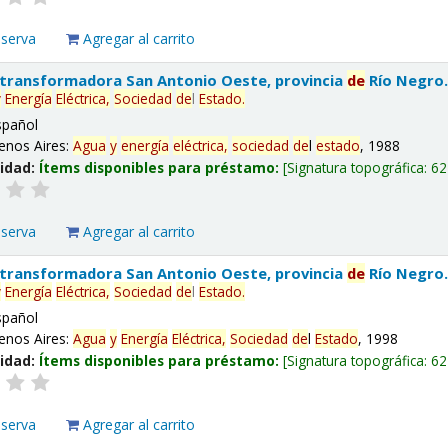
eserva
Agregar al carrito
 transformadora San Antonio Oeste, provincia
de
Río Negro
y
Energía
Eléctrica,
Sociedad
de
l
Estado
.
spañol
enos Aires:
Agua
y
energía
eléctrica,
sociedad
de
l
estado
, 1988
lidad:
Ítems disponibles para préstamo:
Signatura topográfica:
62
eserva
Agregar al carrito
 transformadora San Antonio Oeste, provincia
de
Río Negro
y
Energía
Eléctrica,
Sociedad
de
l
Estado
.
spañol
enos Aires:
Agua
y
Energía
Eléctrica,
Sociedad
de
l
Estado
, 1998
lidad:
Ítems disponibles para préstamo:
Signatura topográfica:
62
eserva
Agregar al carrito