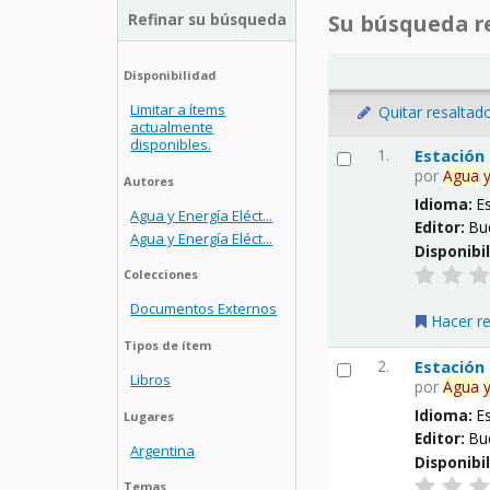
Refinar su búsqueda
Su búsqueda re
Disponibilidad
Limitar a ítems
Quitar resaltad
actualmente
disponibles.
1.
Estación
por
Agua
Autores
Idioma:
E
Agua y Energía Eléct...
Editor:
Bu
Agua y Energía Eléct...
Disponibi
Colecciones
Documentos Externos
Hacer r
Tipos de ítem
2.
Estación
Libros
por
Agua
Idioma:
E
Lugares
Editor:
Bu
Argentina
Disponibi
Temas