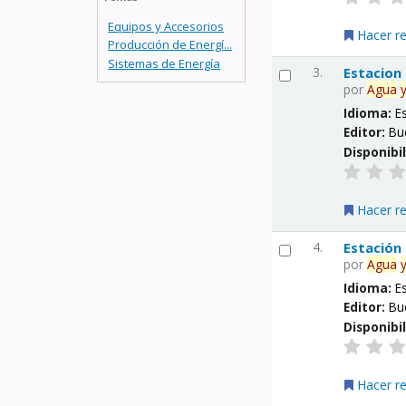
Equipos y Accesorios
Hacer r
Producción de Energí...
Sistemas de Energía
3.
Estacion
por
Agua
Idioma:
E
Editor:
Bu
Disponibi
Hacer r
4.
Estación
por
Agua
Idioma:
E
Editor:
Bu
Disponibi
Hacer r