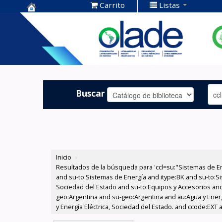
Carrito
Listas
Centro de
Documentación
OLADE -
Buscar
Inicio
›
Resultados de la búsqueda para 'ccl=su:"Sistemas de E
and su-to:Sistemas de Energía and itype:BK and su-to:Si
Sociedad del Estado and su-to:Equipos y Accesorios and
geo:Argentina and su-geo:Argentina and au:Agua y Energí
y Energía Eléctrica, Sociedad del Estado. and ccode:EXT a