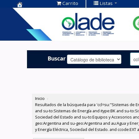
Carrito
Listas
Centro de
Documentación
OLADE -
Buscar
Inicio
›
Resultados de la búsqueda para 'ccl=su:"Sistemas de E
and su-to:Sistemas de Energía and itype:BK and su-to:Si
Sociedad del Estado and su-to:Equipos y Accesorios and
geo:Argentina and su-geo:Argentina and au:Agua y Energí
y Energía Eléctrica, Sociedad del Estado. and ccode:EXT a