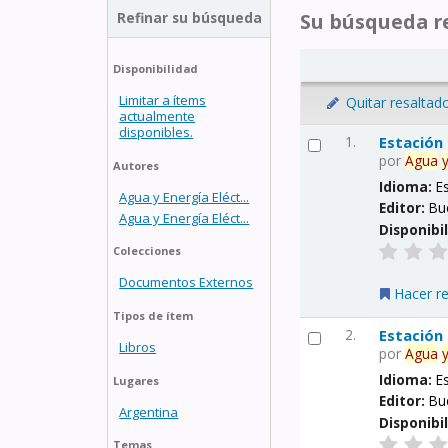
Refinar su búsqueda
Su búsqueda re
Disponibilidad
Limitar a ítems
Quitar resaltad
actualmente
disponibles.
1.
Estación
por
Agua
Autores
Idioma:
E
Agua y Energía Eléct...
Editor:
Bu
Agua y Energía Eléct...
Disponibi
Colecciones
Documentos Externos
Hacer r
Tipos de ítem
2.
Estación
Libros
por
Agua
Idioma:
E
Lugares
Editor:
Bu
Argentina
Disponibi
Temas