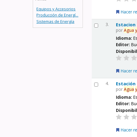
Equipos y Accesorios
Hacer r
Producción de Energí...
Sistemas de Energía
3.
Estacion
por
Agua
Idioma:
E
Editor:
Bu
Disponibi
Hacer r
4.
Estación
por
Agua
Idioma:
E
Editor:
Bu
Disponibi
Hacer r