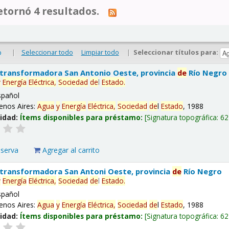
tornó 4 resultados.
|
Seleccionar todo
Limpiar todo
|
Seleccionar títulos para:
o
 transformadora San Antonio Oeste, provincia
de
Río Negro
y
Energía
Eléctrica,
Sociedad
de
l
Estado
.
spañol
enos Aires:
Agua
y
Energía
Eléctrica,
Sociedad
de
l
Estado
, 1988
lidad:
Ítems disponibles para préstamo:
Signatura topográfica:
62
eserva
Agregar al carrito
 transformadora San Antoni Oeste, provincia
de
Río Negro
y
Energía
Eléctrica,
Sociedad
de
l
Estado
.
spañol
enos Aires:
Agua
y
Energía
Eléctrica,
Sociedad
de
l
Estado
, 1988
lidad:
Ítems disponibles para préstamo:
Signatura topográfica:
62