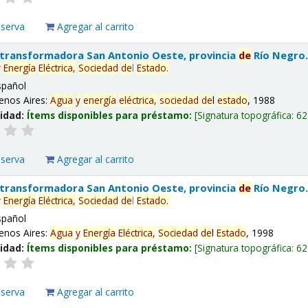
eserva
Agregar al carrito
 transformadora San Antonio Oeste, provincia
de
Río Negro
y
Energía
Eléctrica,
Sociedad
de
l
Estado
.
spañol
enos Aires:
Agua
y
energía
eléctrica,
sociedad
de
l
estado
, 1988
lidad:
Ítems disponibles para préstamo:
Signatura topográfica:
62
eserva
Agregar al carrito
 transformadora San Antonio Oeste, provincia
de
Río Negro
y
Energía
Eléctrica,
Sociedad
de
l
Estado
.
spañol
enos Aires:
Agua
y
Energía
Eléctrica,
Sociedad
de
l
Estado
, 1998
lidad:
Ítems disponibles para préstamo:
Signatura topográfica:
62
eserva
Agregar al carrito