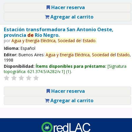
Hacer reserva
Agregar al carrito
Estación transformadora San Antonio Oeste,
provincia
de
Río Negro.
por
Agua
y
Energía
Eléctrica,
Sociedad
de
l
Estado
.
Idioma:
Español
Editor:
Buenos Aires:
Agua
y
Energía
Eléctrica,
Sociedad
de
l
Estado
,
1998
Disponibilidad:
Ítems disponibles para préstamo:
Signatura
topográfica:
621.374.5/A282/v.1
(1).
Hacer reserva
Agregar al carrito