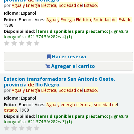
por
Agua
y
Energía
Eléctrica,
Sociedad
de
l
Estado
.
Idioma:
Español
Editor:
Buenos Aires:
Agua
y
Energía
Eléctrica,
Sociedad
de
l
Estado
,
1988
Disponibilidad:
Ítems disponibles para préstamo:
Signatura
topográfica:
621.374.5/A282/v.4
(1).
Hacer reserva
Agregar al carrito
Estacion transformadora San Antonio Oeste,
provincia
de
Río Negro.
por
Agua
y
Energía
Eléctrica,
Sociedad
de
l
Estado
.
Idioma:
Español
Editor:
Buenos Aires:
Agua
y
energía
eléctrica,
sociedad
de
l
estado
, 1988
Disponibilidad:
Ítems disponibles para préstamo:
Signatura
topográfica:
621.374.5/A282/v.3
(1).