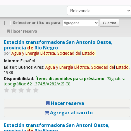
|
|
Seleccionar títulos para:
Hacer reserva
Estación transformadora San Antonio Oeste,
provincia
de
Río Negro
por
Agua
y
Energía
Eléctrica,
Sociedad
de
l
Estado
.
Idioma:
Español
Editor:
Buenos Aires:
Agua
y
Energía
Eléctrica,
Sociedad
de
l
Estado
,
1988
Disponibilidad:
Ítems disponibles para préstamo:
Signatura
topográfica:
621.374.5/A282/v.2
(3).
Hacer reserva
Agregar al carrito
Estación transformadora San Antoni Oeste,
provincia
de
Río Negro