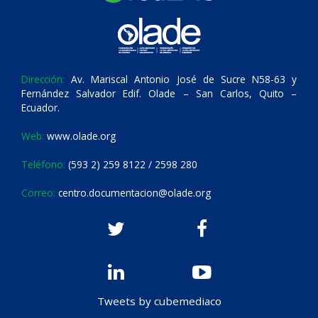
Dirección:
Av. Mariscal Antonio José de Sucre N58-63 y
Fernández Salvador Edif. Olade – San Carlos, Quito –
Ecuador.
Web:
www.olade.org
Teléfono:
(593 2) 259 8122 / 2598 280
Correo:
centro.documentacion@olade.org
Tweets by cubemediaco