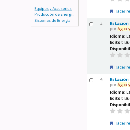
Equipos y Accesorios
Hacer r
Producción de Energí...
Sistemas de Energía
3.
Estacion
por
Agua
Idioma:
E
Editor:
Bu
Disponibi
Hacer r
4.
Estación
por
Agua
Idioma:
E
Editor:
Bu
Disponibi
Hacer r