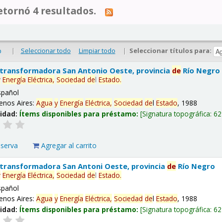
tornó 4 resultados.
|
Seleccionar todo
Limpiar todo
|
Seleccionar títulos para:
o
 transformadora San Antonio Oeste, provincia
de
Río Negro
y
Energía
Eléctrica,
Sociedad
de
l
Estado
.
spañol
enos Aires:
Agua
y
Energía
Eléctrica,
Sociedad
de
l
Estado
, 1988
lidad:
Ítems disponibles para préstamo:
Signatura topográfica:
62
eserva
Agregar al carrito
 transformadora San Antoni Oeste, provincia
de
Río Negro
y
Energía
Eléctrica,
Sociedad
de
l
Estado
.
spañol
enos Aires:
Agua
y
Energía
Eléctrica,
Sociedad
de
l
Estado
, 1988
lidad:
Ítems disponibles para préstamo:
Signatura topográfica:
62