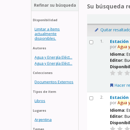
Refinar su búsqueda
Su búsqueda re
Disponibilidad
Limitar a ítems
Quitar resaltad
actualmente
disponibles.
1.
Estación
por
Agua
Autores
Idioma:
E
Agua y Energía Eléct...
Editor:
Bu
Agua y Energía Eléct...
Disponibi
Colecciones
Documentos Externos
Hacer r
Tipos de ítem
2.
Estación
Libros
por
Agua
Idioma:
E
Lugares
Editor:
Bu
Argentina
Disponibi
Temas