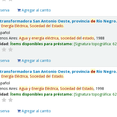
eserva
Agregar al carrito
 transformadora San Antonio Oeste, provincia
de
Río Negro
y
Energía
Eléctrica,
Sociedad
de
l
Estado
.
spañol
enos Aires:
Agua
y
energía
eléctrica,
sociedad
de
l
estado
, 1988
lidad:
Ítems disponibles para préstamo:
Signatura topográfica:
62
eserva
Agregar al carrito
 transformadora San Antonio Oeste, provincia
de
Río Negro
y
Energía
Eléctrica,
Sociedad
de
l
Estado
.
spañol
enos Aires:
Agua
y
Energía
Eléctrica,
Sociedad
de
l
Estado
, 1998
lidad:
Ítems disponibles para préstamo:
Signatura topográfica:
62
eserva
Agregar al carrito