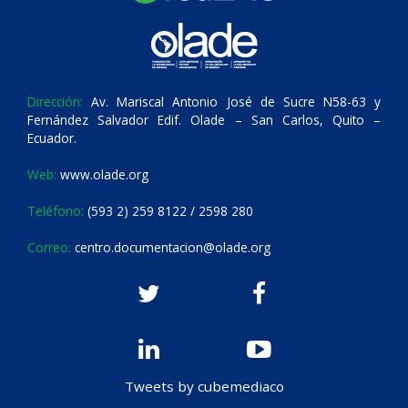
Dirección:
Av. Mariscal Antonio José de Sucre N58-63 y
Fernández Salvador Edif. Olade – San Carlos, Quito –
Ecuador.
Web:
www.olade.org
Teléfono:
(593 2) 259 8122 / 2598 280
Correo:
centro.documentacion@olade.org
Tweets by cubemediaco