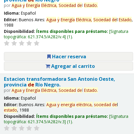
por
Agua
y
Energía
Eléctrica,
Sociedad
de
l
Estado
.
Idioma:
Español
Editor:
Buenos Aires:
Agua
y
Energía
Eléctrica,
Sociedad
de
l
Estado
,
1988
Disponibilidad:
Ítems disponibles para préstamo:
Signatura
topográfica:
621.374.5/A282/v.4
(1).
Hacer reserva
Agregar al carrito
Estacion transformadora San Antonio Oeste,
provincia
de
Río Negro.
por
Agua
y
Energía
Eléctrica,
Sociedad
de
l
Estado
.
Idioma:
Español
Editor:
Buenos Aires:
Agua
y
energía
eléctrica,
sociedad
de
l
estado
, 1988
Disponibilidad:
Ítems disponibles para préstamo:
Signatura
topográfica:
621.374.5/A282/v.3
(1).