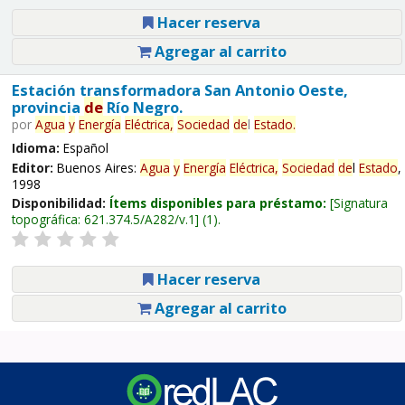
Hacer reserva
Agregar al carrito
Estación transformadora San Antonio Oeste,
provincia
de
Río Negro.
por
Agua
y
Energía
Eléctrica,
Sociedad
de
l
Estado
.
Idioma:
Español
Editor:
Buenos Aires:
Agua
y
Energía
Eléctrica,
Sociedad
de
l
Estado
,
1998
Disponibilidad:
Ítems disponibles para préstamo:
Signatura
topográfica:
621.374.5/A282/v.1
(1).
Hacer reserva
Agregar al carrito