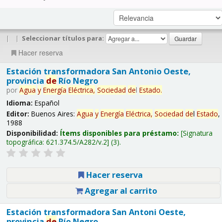
|
|
Seleccionar títulos para:
Hacer reserva
Estación transformadora San Antonio Oeste,
provincia
de
Río Negro
por
Agua
y
Energía
Eléctrica,
Sociedad
de
l
Estado
.
Idioma:
Español
Editor:
Buenos Aires:
Agua
y
Energía
Eléctrica,
Sociedad
de
l
Estado
,
1988
Disponibilidad:
Ítems disponibles para préstamo:
Signatura
topográfica:
621.374.5/A282/v.2
(3).
Hacer reserva
Agregar al carrito
Estación transformadora San Antoni Oeste,
provincia
de
Río Negro