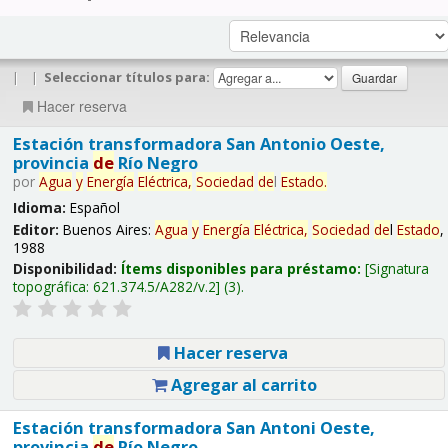
|
|
Seleccionar títulos para:
Hacer reserva
Estación transformadora San Antonio Oeste,
provincia
de
Río Negro
por
Agua
y
Energía
Eléctrica,
Sociedad
de
l
Estado
.
Idioma:
Español
Editor:
Buenos Aires:
Agua
y
Energía
Eléctrica,
Sociedad
de
l
Estado
,
1988
Disponibilidad:
Ítems disponibles para préstamo:
Signatura
topográfica:
621.374.5/A282/v.2
(3).
Hacer reserva
Agregar al carrito
Estación transformadora San Antoni Oeste,
provincia
de
Río Negro