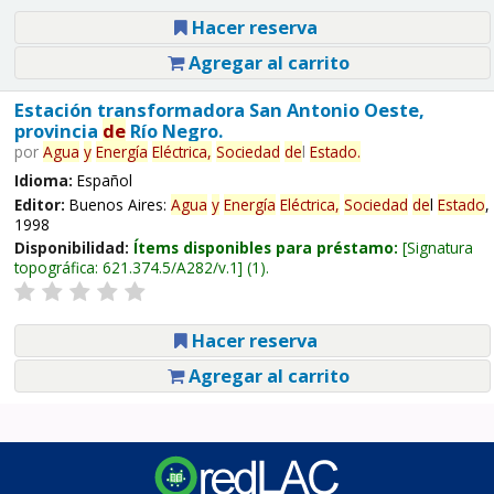
Hacer reserva
Agregar al carrito
Estación transformadora San Antonio Oeste,
provincia
de
Río Negro.
por
Agua
y
Energía
Eléctrica,
Sociedad
de
l
Estado
.
Idioma:
Español
Editor:
Buenos Aires:
Agua
y
Energía
Eléctrica,
Sociedad
de
l
Estado
,
1998
Disponibilidad:
Ítems disponibles para préstamo:
Signatura
topográfica:
621.374.5/A282/v.1
(1).
Hacer reserva
Agregar al carrito