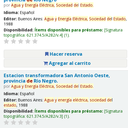
por
Agua
y
Energía
Eléctrica,
Sociedad
de
l
Estado
.
Idioma:
Español
Editor:
Buenos Aires:
Agua
y
Energía
Eléctrica,
Sociedad
de
l
Estado
,
1988
Disponibilidad:
Ítems disponibles para préstamo:
Signatura
topográfica:
621.374.5/A282/v.4
(1).
Hacer reserva
Agregar al carrito
Estacion transformadora San Antonio Oeste,
provincia
de
Río Negro.
por
Agua
y
Energía
Eléctrica,
Sociedad
de
l
Estado
.
Idioma:
Español
Editor:
Buenos Aires:
Agua
y
energía
eléctrica,
sociedad
de
l
estado
, 1988
Disponibilidad:
Ítems disponibles para préstamo:
Signatura
topográfica:
621.374.5/A282/v.3
(1).