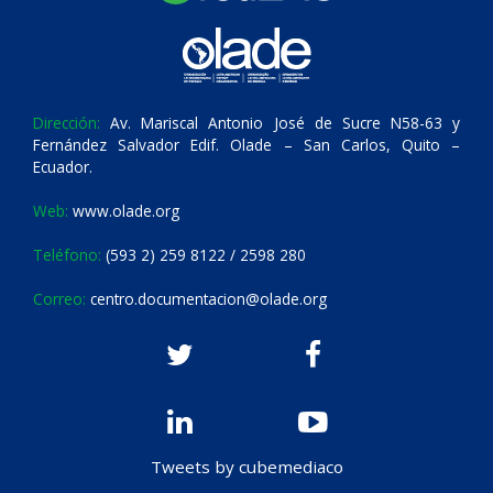
Dirección:
Av. Mariscal Antonio José de Sucre N58-63 y
Fernández Salvador Edif. Olade – San Carlos, Quito –
Ecuador.
Web:
www.olade.org
Teléfono:
(593 2) 259 8122 / 2598 280
Correo:
centro.documentacion@olade.org
Tweets by cubemediaco