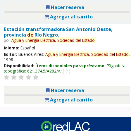
Hacer reserva
Agregar al carrito
Estación transformadora San Antonio Oeste,
provincia
de
Río Negro.
por
Agua
y
Energía
Eléctrica,
Sociedad
de
l
Estado
.
Idioma:
Español
Editor:
Buenos Aires:
Agua
y
Energía
Eléctrica,
Sociedad
de
l
Estado
,
1998
Disponibilidad:
Ítems disponibles para préstamo:
Signatura
topográfica:
621.374.5/A282/v.1
(1).
Hacer reserva
Agregar al carrito