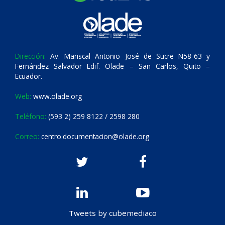
Dirección:
Av. Mariscal Antonio José de Sucre N58-63 y
Fernández Salvador Edif. Olade – San Carlos, Quito –
Ecuador.
Web:
www.olade.org
Teléfono:
(593 2) 259 8122 / 2598 280
Correo:
centro.documentacion@olade.org
Tweets by cubemediaco