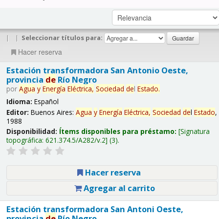
|
|
Seleccionar títulos para:
Hacer reserva
Estación transformadora San Antonio Oeste,
provincia
de
Río Negro
por
Agua
y
Energía
Eléctrica,
Sociedad
de
l
Estado
.
Idioma:
Español
Editor:
Buenos Aires:
Agua
y
Energía
Eléctrica,
Sociedad
de
l
Estado
,
1988
Disponibilidad:
Ítems disponibles para préstamo:
Signatura
topográfica:
621.374.5/A282/v.2
(3).
Hacer reserva
Agregar al carrito
Estación transformadora San Antoni Oeste,
provincia
de
Río Negro