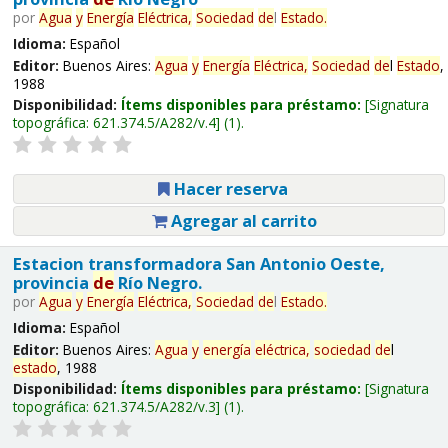
por
Agua
y
Energía
Eléctrica,
Sociedad
de
l
Estado
.
Idioma:
Español
Editor:
Buenos Aires:
Agua
y
Energía
Eléctrica,
Sociedad
de
l
Estado
,
1988
Disponibilidad:
Ítems disponibles para préstamo:
Signatura
topográfica:
621.374.5/A282/v.4
(1).
Hacer reserva
Agregar al carrito
Estacion transformadora San Antonio Oeste,
provincia
de
Río Negro.
por
Agua
y
Energía
Eléctrica,
Sociedad
de
l
Estado
.
Idioma:
Español
Editor:
Buenos Aires:
Agua
y
energía
eléctrica,
sociedad
de
l
estado
, 1988
Disponibilidad:
Ítems disponibles para préstamo:
Signatura
topográfica:
621.374.5/A282/v.3
(1).