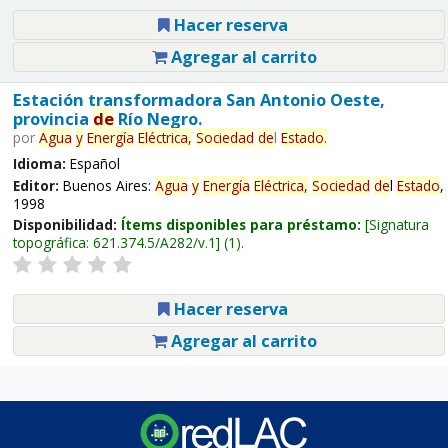
Hacer reserva
Agregar al carrito
Estación transformadora San Antonio Oeste,
provincia
de
Río Negro.
por
Agua
y
Energía
Eléctrica,
Sociedad
de
l
Estado
.
Idioma:
Español
Editor:
Buenos Aires:
Agua
y
Energía
Eléctrica,
Sociedad
de
l
Estado
,
1998
Disponibilidad:
Ítems disponibles para préstamo:
Signatura
topográfica:
621.374.5/A282/v.1
(1).
Hacer reserva
Agregar al carrito