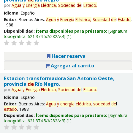
por
Agua
y
Energía
Eléctrica,
Sociedad
de
l
Estado
.
Idioma:
Español
Editor:
Buenos Aires:
Agua
y
Energía
Eléctrica,
Sociedad
de
l
Estado
,
1988
Disponibilidad:
Ítems disponibles para préstamo:
Signatura
topográfica:
621.374.5/A282/v.4
(1).
Hacer reserva
Agregar al carrito
Estacion transformadora San Antonio Oeste,
provincia
de
Río Negro.
por
Agua
y
Energía
Eléctrica,
Sociedad
de
l
Estado
.
Idioma:
Español
Editor:
Buenos Aires:
Agua
y
energía
eléctrica,
sociedad
de
l
estado
, 1988
Disponibilidad:
Ítems disponibles para préstamo:
Signatura
topográfica:
621.374.5/A282/v.3
(1).