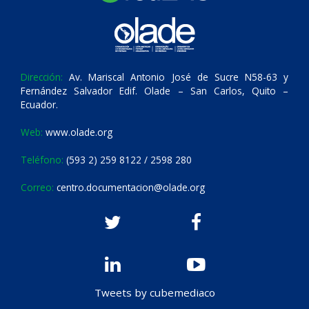
Dirección:
Av. Mariscal Antonio José de Sucre N58-63 y
Fernández Salvador Edif. Olade – San Carlos, Quito –
Ecuador.
Web:
www.olade.org
Teléfono:
(593 2) 259 8122 / 2598 280
Correo:
centro.documentacion@olade.org
Tweets by cubemediaco