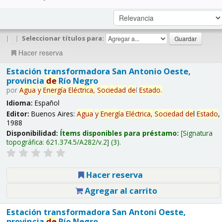
|
|
Seleccionar títulos para:
Hacer reserva
Estación transformadora San Antonio Oeste,
provincia
de
Río Negro
por
Agua
y
Energía
Eléctrica,
Sociedad
de
l
Estado
.
Idioma:
Español
Editor:
Buenos Aires:
Agua
y
Energía
Eléctrica,
Sociedad
de
l
Estado
,
1988
Disponibilidad:
Ítems disponibles para préstamo:
Signatura
topográfica:
621.374.5/A282/v.2
(3).
Hacer reserva
Agregar al carrito
Estación transformadora San Antoni Oeste,
provincia
de
Río Negro