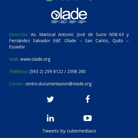
Dirección:
Av. Mariscal Antonio José de Sucre N58-63 y
Fernández Salvador Edif. Olade – San Carlos, Quito –
Ecuador.
Web:
www.olade.org
Teléfono:
(593 2) 259 8122 / 2598 280
Correo:
centro.documentacion@olade.org
Tweets by cubemediaco