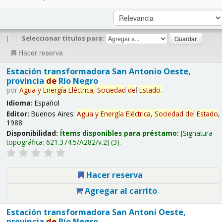
|
|
Seleccionar títulos para:
Hacer reserva
Estación transformadora San Antonio Oeste,
provincia
de
Río Negro
por
Agua
y
Energía
Eléctrica,
Sociedad
de
l
Estado
.
Idioma:
Español
Editor:
Buenos Aires:
Agua
y
Energía
Eléctrica,
Sociedad
de
l
Estado
,
1988
Disponibilidad:
Ítems disponibles para préstamo:
Signatura
topográfica:
621.374.5/A282/v.2
(3).
Hacer reserva
Agregar al carrito
Estación transformadora San Antoni Oeste,
provincia
de
Río Negro