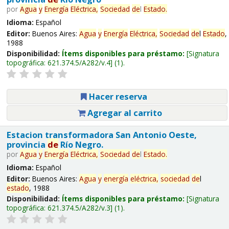
por
Agua
y
Energía
Eléctrica,
Sociedad
de
l
Estado
.
Idioma:
Español
Editor:
Buenos Aires:
Agua
y
Energía
Eléctrica,
Sociedad
de
l
Estado
,
1988
Disponibilidad:
Ítems disponibles para préstamo:
Signatura
topográfica:
621.374.5/A282/v.4
(1).
Hacer reserva
Agregar al carrito
Estacion transformadora San Antonio Oeste,
provincia
de
Río Negro.
por
Agua
y
Energía
Eléctrica,
Sociedad
de
l
Estado
.
Idioma:
Español
Editor:
Buenos Aires:
Agua
y
energía
eléctrica,
sociedad
de
l
estado
, 1988
Disponibilidad:
Ítems disponibles para préstamo:
Signatura
topográfica:
621.374.5/A282/v.3
(1).