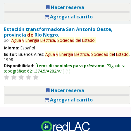
Hacer reserva
Agregar al carrito
Estación transformadora San Antonio Oeste,
provincia
de
Río Negro.
por
Agua
y
Energía
Eléctrica,
Sociedad
de
l
Estado
.
Idioma:
Español
Editor:
Buenos Aires:
Agua
y
Energía
Eléctrica,
Sociedad
de
l
Estado
,
1998
Disponibilidad:
Ítems disponibles para préstamo:
Signatura
topográfica:
621.374.5/A282/v.1
(1).
Hacer reserva
Agregar al carrito